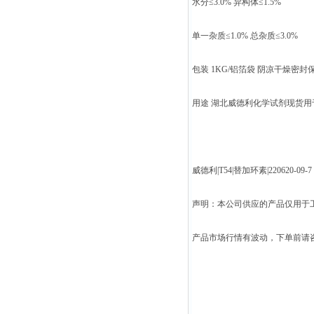
水分≤3.0% 异构体≤1.5%
单一杂质≤1.0% 总杂质≤3.0%
包装 1KG/铝箔袋 阴凉干燥密封
用途 湖北威德利化学试剂现货
威德利|T54|替加环素|220620-09-7
声明：本公司供应的产品仅用于
产品市场行情有波动，下单前请