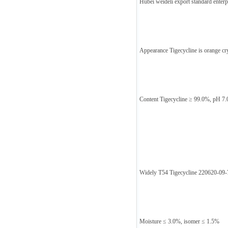
Hubei weideli export standard enterpr
Appearance Tigecycline is orange cr
Content Tigecycline ≥ 99.0%, pH 7.
Widely T54 Tigecycline 220620-09-
Moisture ≤ 3.0%, isomer ≤ 1.5%