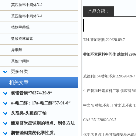
莫匹拉韦中间体N-2
产品介绍：
莫匹拉韦中间体N-1
植物甲萘醌
盐酸克林霉素
T54-替加环素-220620-09-7
异烟酸
替加环素原料中间体 威德利 220620
其他中间体
更多分类
威德利|T54|替加环素|220620-09-7
相关文章
生产替加环素原料厂家 供应替加
氯诺昔康“70374-39-9“
α-雌二醇；17a-雌二醇“57-91-0“
中文名 替加环素;丁甘米诺环素 Tigec
头孢类-头孢西丁钠
CAS RN 220620-09-7
酸奈替米星试剂的特点、制备方法
和一些相关的化学性质。
肌苷“58-63-9“
化学名 9-叔丁基甘氨酰氨基米诺