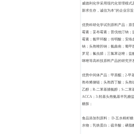
威德利化学采用现代化管理模式
新求生存，诚信为本"的企业宗旨,
优势科研化学试剂原料产品：萘
霉素；妥布霉素；普伐他汀钠；
霉素；氨甲环酸；传明酸；安络
钠；头孢唑肟钠；氨曲南；葡甲
罗尼；氟虫腈；三氯苯达唑；盐
咪唑等高科技原料产品的研究开
优势中间体产品：甲萘醌；2-甲基
孢布烯侧链；头孢西丁酸；头孢呋
乙醇；R-二苯基脯氨醇；S-二苯基脯
ACCA；3-羟基头孢氨基半乳糖盐
糖胺；
食品添加剂原料： D-五水棉籽糖
水物；乳铁蛋白；硫辛酸；磷脂酰