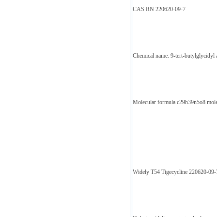
CAS RN 220620-09-7
Chemical name: 9-tert-butylglycidyl
Molecular formula c29h39n5o8 mole
Widely T54 Tigecycline 220620-09-