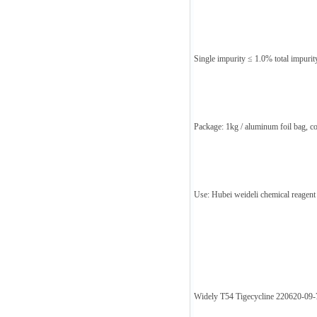
Single impurity ≤ 1.0% total impuri
Package: 1kg / aluminum foil bag, coo
Use: Hubei weideli chemical reagent i
Widely T54 Tigecycline 220620-09-