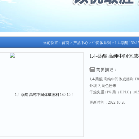
当前位置：
首页
>
产品中心
>
中间体系列
>
1,4-萘醌 130-15
1,4-萘醌 高纯中间体威德利
简要描述：
1,4-萘醌 高纯中间体威德利 130-
外观 为黄色粉末
干燥失重≤1% 萘（HPLC）≤0.
1,4-萘醌（HPLC）≥99.0%
更新时间：
2022-10-26
用途 用于外贸出口、科学研