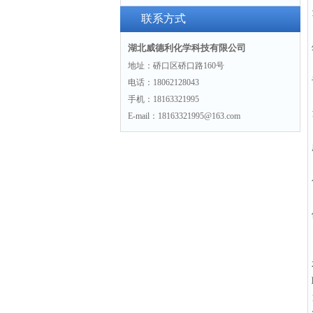
醌“6147-37-1“威德利专精品化学试
联系方式
剂
湖北威德利化学科技有限公司
地址：硚口区硚口路160号
电话：18062128043
手机：18163321995
E-mail：18163321995@163.com