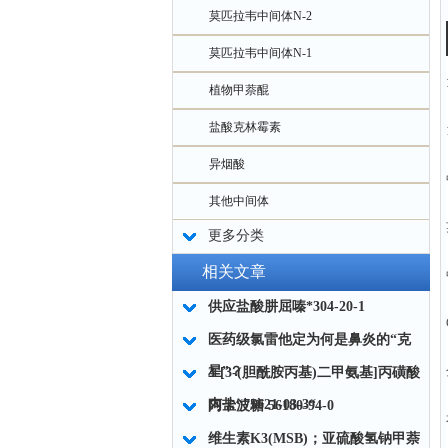
莫匹拉韦中间体N-2
莫匹拉韦中间体N-1
植物甲萘醌
盐酸克林霉素
异烟酸
其他中间体
更多分类
相关文章
供应盐酸肼屈嗪*304-20-1
医药级氯雷他定为何是鼻炎的“克
星”？
3-[3-(胆酰胺丙基)二甲氨基]丙磺酸
内盐“75621-03-3“
阿卡波糖 56180-94-0
维生素K3(MSB)；亚硫酸氢钠甲萘