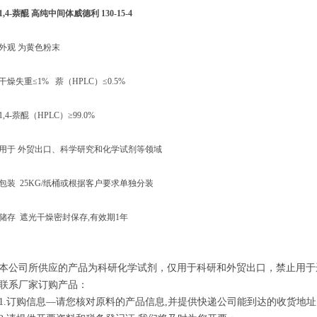
1,4-萘醌 高纯中间体威德利 130-15-4
外观 为黄色粉末
干燥失重≤1% 萘（HPLC）≤0.5%
1,4-萘醌（HPLC）≥99.0%
用于 外贸出口、科学研究和化学试剂等领域
包装 25KG/纸桶或根据客户要求单独分装
储存 遮光干燥密封保存,有效期1年
本公司所供应的产品为科研化学试剂，仅用于科研和外贸出口，禁止用于
联系厂家订购产品：
1.订购信息—请您核对原料的产品信息,并提供快递公司能到达的收货地址