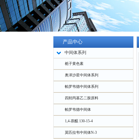
产品中心
中间体系列
栀子黄色素
奥泽沙星中间体系列
帕罗韦德中间体系列
四羟丙基乙二胺原料
帕罗韦德中间体
1,4-萘醌 130-15-4
莫匹拉韦中间体N-3