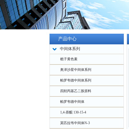
产品中心
中间体系列
栀子黄色素
奥泽沙星中间体系列
帕罗韦德中间体系列
四羟丙基乙二胺原料
帕罗韦德中间体
1,4-萘醌 130-15-4
莫匹拉韦中间体N-3