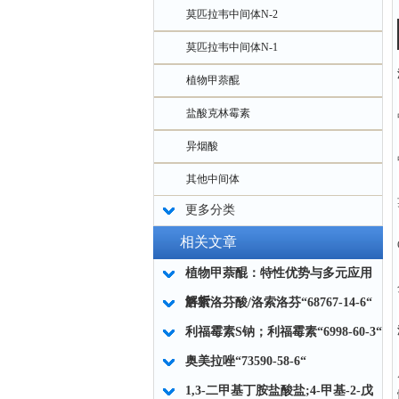
莫匹拉韦中间体N-2
莫匹拉韦中间体N-1
植物甲萘醌
盐酸克林霉素
异烟酸
其他中间体
更多分类
相关文章
植物甲萘醌：特性优势与多元应用
解析
洛索洛芬酸/洛索洛芬“68767-14-6“
利福霉素S钠；利福霉素“6998-60-3“
奥美拉唑“73590-58-6“
1,3-二甲基丁胺盐酸盐;4-甲基-2-戊