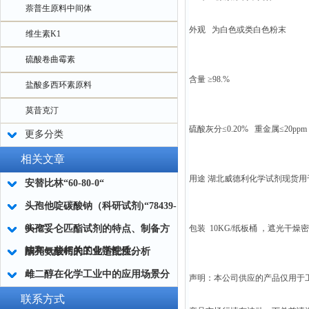
萘普生原料中间体
外观 为白色或类白色粉末
维生素K1
硫酸卷曲霉素
含量 ≥98.%
盐酸多西环素原料
莫昔克汀
硫酸灰分≤0.20% 重金属≤20ppm
更多分类
相关文章
用途 湖北威德利化学试剂现货
安替比林“60-80-0“
头孢他啶碳酸钠（科研试剂)“78439-
06-2“
头孢妥仑匹酯试剂的特点、制备方
包装 10KG/纸板桶 ，遮光干燥
法和一些相关的化学性质。
酮亮氨酸钙的工业适配性分析
雌二醇在化学工业中的应用场景分
声明：本公司供应的产品仅用于
析
联系方式