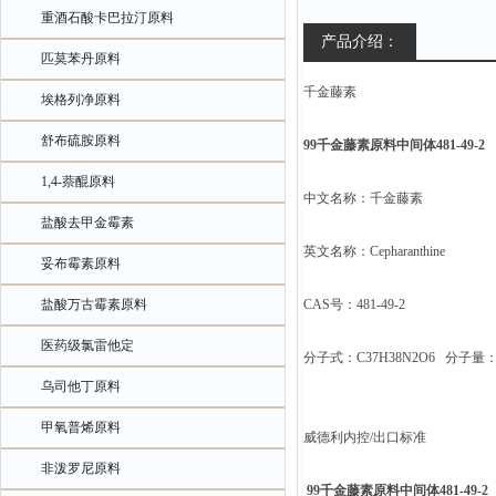
重酒石酸卡巴拉汀原料
产品介绍：
匹莫苯丹原料
千金藤素
埃格列净原料
舒布硫胺原料
99千金藤素原料中间体481-49-2
1,4-萘醌原料
中文名称：千金藤素
盐酸去甲金霉素
英文名称：Cepharanthine
妥布霉素原料
盐酸万古霉素原料
CAS号：481-49-2
医药级氯雷他定
分子式：C37H38N2O6 分子量：6
乌司他丁原料
甲氧普烯原料
威德利内控/出口标准
非泼罗尼原料
99千金藤素原料中间体481-49-2