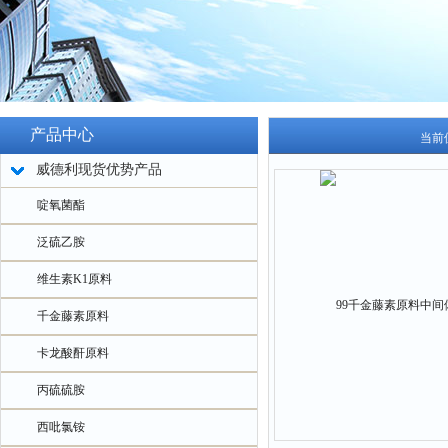
产品中心
当前
威德利现货优势产品
啶氧菌酯
泛硫乙胺
维生素K1原料
千金藤素原料
卡龙酸酐原料
丙硫硫胺
西吡氯铵