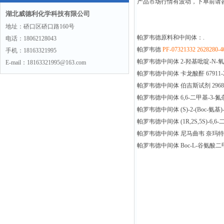
产品市场行情有波动，下单前请
湖北威德利化学科技有限公司
地址：硚口区硚口路160号
帕罗韦德原料和中间体：.
电话：18062128043
帕罗韦德
PF-07321332
2628280-4
手机：18163321995
帕罗韦德中间体 2-羟基吡啶-N-氧化物
E-mail：18163321995@163.com
帕罗韦德中间体 卡龙酸酐 67911-2
帕罗韦德中间体 伯吉斯试剂 29684-
帕罗韦德中间体 6,6-二甲基-3-氮杂双环[
帕罗韦德中间体 (S)-2-(Boc-氨基)-
帕罗韦德中间体 (1R,2S,5S)-6,6-
帕罗韦德中间体 尼马曲韦 奈玛特韦 PF-0
帕罗韦德中间体 Boc-L-谷氨酸二甲酯 