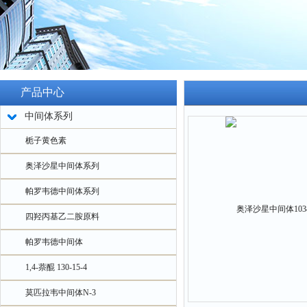
产品中心
中间体系列
栀子黄色素
奥泽沙星中间体系列
帕罗韦德中间体系列
四羟丙基乙二胺原料
帕罗韦德中间体
1,4-萘醌 130-15-4
莫匹拉韦中间体N-3