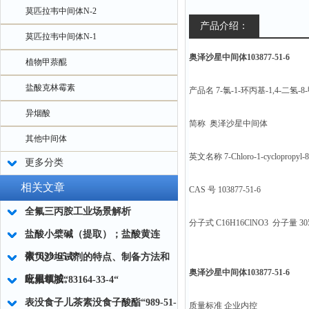
莫匹拉韦中间体N-2
产品介绍：
莫匹拉韦中间体N-1
奥泽沙星中间体103877-51-6
植物甲萘醌
盐酸克林霉素
产品名 7-氯-1-环丙基-1,4-二氢-
异烟酸
简称 奥泽沙星中间体
其他中间体
英文名称 7-Chloro-1-cyclopropyl-8-met
更多分类
相关文章
CAS 号 103877-51-6
全氟三丙胺工业场景解析
分子式 C16H16ClNO3 分子量 305
盐酸小檗碱（提取）；盐酸黄连
素“633-65-8“
依贝沙坦试剂的特点、制备方法和
奥泽沙星中间体103877-51-6
应用领域。
吡氟草胺“83164-33-4“
表没食子儿茶素没食子酸酯“989-51-
质量标准 企业内控