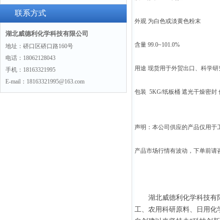
5“
联系方式
外观 为白色或淡黄色粉末
湖北威德利化学科技有限公司
含量 99.0~101.0%
地址：硚口区硚口路160号
电话：18062128043
用途 现货用于外贸出口、科学
手机：18163321995
E-mail：18163321995@163.com
包装 5KG/纸板桶 遮光干燥密封
声明：本公司供应的产品仅用于
产品市场行情有波动，下单前请
湖北威德利化学科技有限
工、农用科研原料、日用化