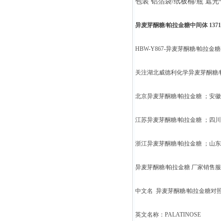
包装 铝箔袋/纸板桶/瓶 遮
异麦芽酮糖/帕拉金糖中间体 13718-
HBW-Y867-异麦芽酮糖/帕拉金糖—1
关注湖北威德利化学异麦芽酮糖
北京异麦芽酮糖/帕拉金糖 ；安
江苏异麦芽酮糖/帕拉金糖 ；四
浙江异麦芽酮糖/帕拉金糖 ；山
异麦芽酮糖/帕拉金糖 厂家销售服务热
中文名 异麦芽酮糖/帕拉
英文名称：PALATINOSE