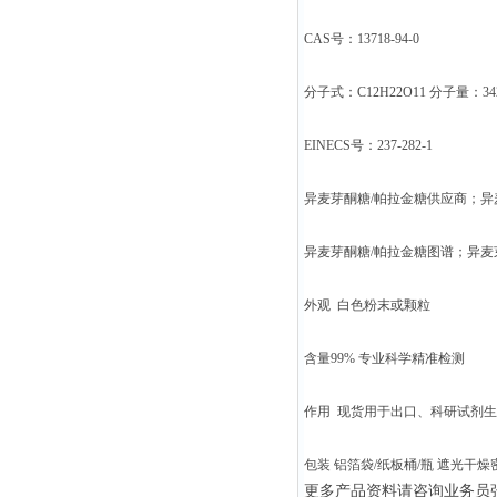
CAS号：13718-94-0
分子式：C12H22O11 分子量：342
EINECS号：237-282-1
异麦芽酮糖/帕拉金糖供应商；异
异麦芽酮糖/帕拉金糖图谱；异麦
外观 白色粉末或颗粒
含量99% 专业科学精准检测
作用 现货用于出口、科研试剂
包装 铝箔袋/纸板桶/瓶 遮光干
更多产品资料请咨询业务员