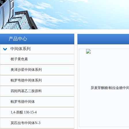
产品中心
中间体系列
栀子黄色素
奥泽沙星中间体系列
帕罗韦德中间体系列
四羟丙基乙二胺原料
帕罗韦德中间体
1,4-萘醌 130-15-4
莫匹拉韦中间体N-3