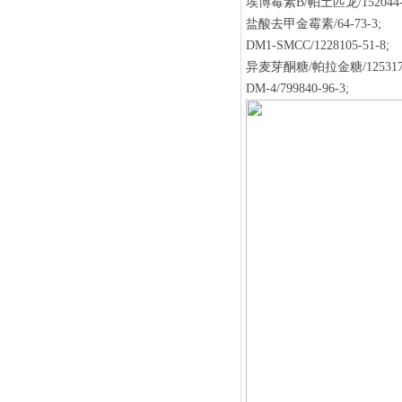
埃博霉素B/帕土匹龙/152044-5
盐酸去甲金霉素/64-73-3;
DM1-SMCC/1228105-51-8;
异麦芽酮糖/帕拉金糖/125317-
DM-4/799840-96-3;