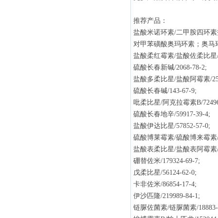
推荐产品：
盐酸米诺环素/二甲胺四环素盐酸盐
对甲苯磺酸奥玛环素；奥马环素/1
盐酸柔红霉素/盐酸佐柔比星/235
硫酸长春新碱/2068-78-2;
盐酸多柔比星/盐酸阿霉素/25316
硫酸长春碱/143-67-9;
吡柔比星/阿克拉霉素B/72496-
硫酸长春地辛/59917-39-4;
盐酸伊达比星/57852-57-0;
硫酸博莱霉素/硫酸博来霉素/904
盐酸表柔比星/盐酸表阿霉素/563
硼替佐米/179324-69-7;
戊柔比星/56124-62-0;
卡非佐米/86854-17-4;
伊沙匹隆/219989-84-1;
链脲佐菌素/链脲菌素/18883-6