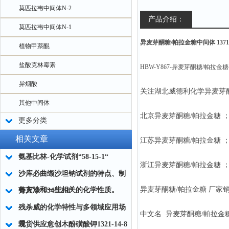
莫匹拉韦中间体N-2
产品介绍：
莫匹拉韦中间体N-1
异麦芽酮糖/帕拉金糖中间体 13718-
植物甲萘醌
盐酸克林霉素
HBW-Y867-异麦芽酮糖/帕拉金糖—1
异烟酸
关注湖北威德利化学异麦芽
其他中间体
北京异麦芽酮糖/帕拉金糖 
更多分类
相关文章
江苏异麦芽酮糖/帕拉金糖 
氨基比林-化学试剂“58-15-1“
浙江异麦芽酮糖/帕拉金糖 
沙库必曲缬沙坦钠试剂的特点、制
异麦芽酮糖/帕拉金糖 厂家销售
备方法和一些相关的化学性质。
莠灭净“834-12-8“
残杀威的化学特性与多领域应用场
中文名 异麦芽酮糖
景
现货供应愈创木酚磺酸钾1321-14-8