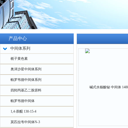
产品中心
中间体系列
栀子黄色素
奥泽沙星中间体系列
帕罗韦德中间体系列
四羟丙基乙二胺原料
帕罗韦德中间体
1,4-萘醌 130-15-4
莫匹拉韦中间体N-3