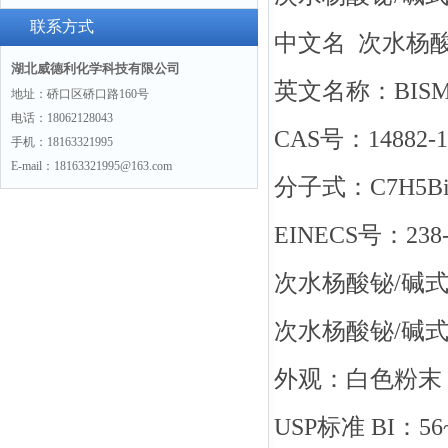
方法和一些相关的化学性质。
联系方式
中文名 次水
湖北威德利化学科技有限公司
英文名称：BISMU
地址：硚口区硚口路160号
电话：18062128043
CAS号：14882-1
手机：18163321995
E-mail：18163321995@163.com
分子式：C7H5Bi
EINECS号：238-
次水杨酸铋/碱
次水杨酸铋/碱
外观：白色粉末
USP标准 BI：