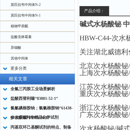
莫匹拉韦中间体N-2
产品介绍：
莫匹拉韦中间体N-1
碱式水杨酸铋 中间体
植物甲萘醌
HBW-C44-次水
盐酸克林霉素
异烟酸
关注湖北威德利
其他中间体
北京次水杨酸铋
更多分类
上海次水杨酸铋
相关文章
江苏次水杨酸铋
全氟三丙胺工业场景解析
重庆次水杨酸铋
盐酸西替利嗪“83881-52-1“
浙江次水杨酸铋
氯氰碘柳胺钠；氯氰柳胺钠“61438-
广东次水杨酸铋
64-0威德利专精品化学试剂
多索茶碱“69975-86-6“
次水杨酸铋/碱式
丙基双环己基酮试剂的特点、制备