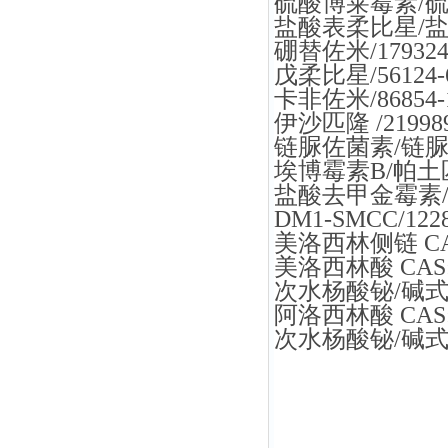
硫酸博莱霉素/硫酸博
盐酸表柔比星/盐酸表
硼替佐米/179324-
戊柔比星/56124-6
卡非佐米/86854-1
伊沙匹隆 /219989-
链脲佐菌素/链脲菌素
埃博霉素B/帕土匹龙/
盐酸去甲金霉素/64
DM1-SMCC/1228
美洛西林侧链 CAS:
美洛西林酸 CAS: 5
次水杨酸铋/碱式水杨
阿洛西林酸 CAS: 3
次水杨酸铋/碱式水杨