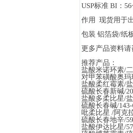
USP标准 BI：
作用 现货用于
包装 铝箔袋/纸
更多产品资料请
推荐产品：
盐酸米诺环素/二甲
对甲苯磺酸奥玛环素
盐酸柔红霉素/盐酸佐
硫酸长春新碱/2068
盐酸多柔比星/盐酸阿
硫酸长春碱/143-6
吡柔比星 /阿克拉霉素
硫酸长春地辛/5991
盐酸伊达比星/5785