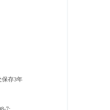
处保存3年
-7;