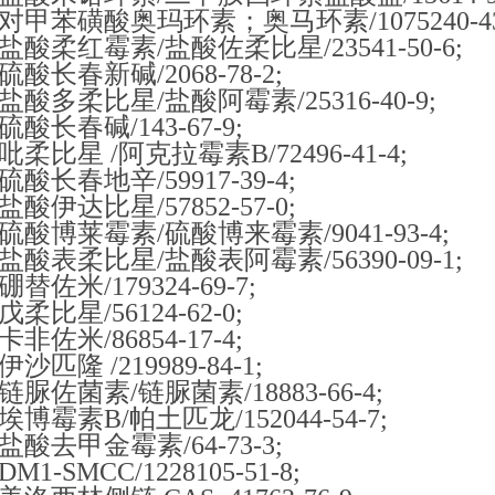
对甲苯磺酸奥玛环素；奥马环素/1075240-43
盐酸柔红霉素/盐酸佐柔比星/23541-50-6;
硫酸长春新碱/2068-78-2;
盐酸多柔比星/盐酸阿霉素/25316-40-9;
硫酸长春碱/143-67-9;
吡柔比星 /阿克拉霉素B/72496-41-4;
硫酸长春地辛/59917-39-4;
盐酸伊达比星/57852-57-0;
硫酸博莱霉素/硫酸博来霉素/9041-93-4;
盐酸表柔比星/盐酸表阿霉素/56390-09-1;
硼替佐米/179324-69-7;
戊柔比星/56124-62-0;
卡非佐米/86854-17-4;
伊沙匹隆 /219989-84-1;
链脲佐菌素/链脲菌素/18883-66-4;
埃博霉素B/帕土匹龙/152044-54-7;
盐酸去甲金霉素/64-73-3;
DM1-SMCC/1228105-51-8;