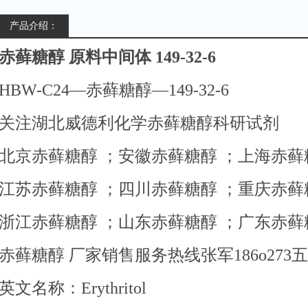
产品介绍：
赤藓糖醇 原料中间体 149-32-6
HBW-C24—赤藓糖醇—149-32-6
关注湖北威德利化学赤藓糖醇科研试剂
北京赤藓糖醇 ；安徽赤藓糖醇 ；上海赤
江苏赤藓糖醇 ；四川赤藓糖醇 ；重庆赤
浙江赤藓糖醇 ；山东赤藓糖醇 ；广东赤
赤藓糖醇 厂家销售服务热线张军186o273五1
英文名称：Erythritol