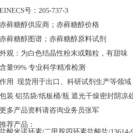
EINECS号：205-737-3
赤藓糖醇供应商；赤藓糖醇价格
赤藓糖醇图谱；赤藓糖醇原料试剂
外观：为白色结晶性粉末或颗粒，有甜味
含量99% 专业科学精准检测
作用 现货用于出口、科研试剂生产等领域
包装 铝箔袋/纸板桶/瓶 遮光干燥密封阴凉
更多产品资料请咨询业务员张军
推荐产品：
盐酸米诺环素/二甲胺四环素盐酸盐/13614-98