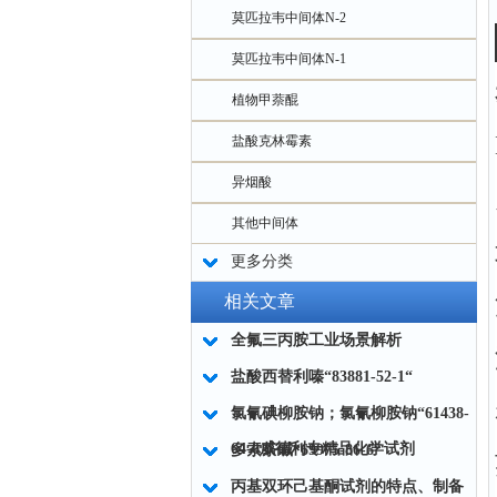
莫匹拉韦中间体N-2
莫匹拉韦中间体N-1
植物甲萘醌
盐酸克林霉素
异烟酸
其他中间体
更多分类
相关文章
全氟三丙胺工业场景解析
盐酸西替利嗪“83881-52-1“
氯氰碘柳胺钠；氯氰柳胺钠“61438-
64-0威德利专精品化学试剂
多索茶碱“69975-86-6“
丙基双环己基酮试剂的特点、制备