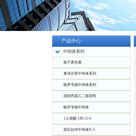
产品中心
中间体系列
栀子黄色素
奥泽沙星中间体系列
帕罗韦德中间体系列
四羟丙基乙二胺原料
帕罗韦德中间体
1,4-萘醌 130-15-4
莫匹拉韦中间体N-3