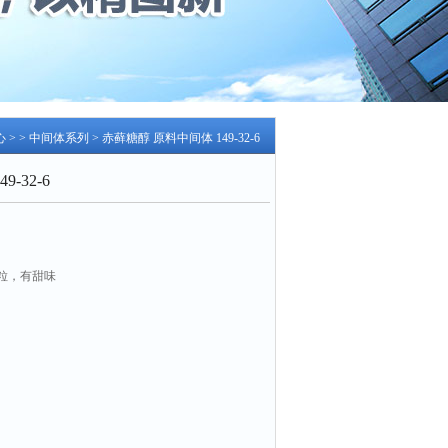
心
> >
中间体系列
> 赤藓糖醇 原料中间体 149-32-6
-32-6
粒，有甜味
剂生产等领域
干燥密封阴凉处保存3年
军