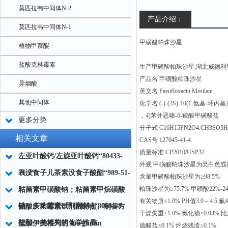
莫匹拉韦中间体N-2
产品介绍：
莫匹拉韦中间体N-1
甲磺酸帕珠沙星
植物甲萘醌
盐酸克林霉素
生产甲磺酸帕珠沙星,湖北威德
产品名 甲磺酸帕珠沙星
异烟酸
英文名 Pazufloxacin Mesilate
其他中间体
化学名 (-)-(3S)-10(1-氨基-环丙基
，4]苯并恶嗪-6-羧酸甲磺酸盐
更多分类
分子式 C16H15FN2O4.CH3SO3H
相关文章
CAS号 127045-41-4
质量标准 CP2010/USP32
左亚叶酸钙/左旋亚叶酸钙“80433-
外观 甲磺酸帕珠沙星为类白色或
71-2“
表没食子儿茶素没食子酸酯“989-51-
含量甲磺酸帕珠沙星为≥98.5%
5“
帕珠沙星为≥75.7% 甲磺酸22%-2
粘菌素甲磺酸钠；粘菌素甲烷磺酸
有关物质≤1.0% PH值3.0～4.5 氟4
钠；多粘菌素E甲磺酸钠“8068-28-
硫酸庆大霉素试剂的特点、制备方
干燥失重≤1.0% 氯化物<0.03% 比旋
8“
法和一些相关的化学性质。
盐酸伊美格列明 Imeglimin
硫酸盐≤0.1% 灼烧残渣≤0.1%