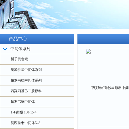
产品中心
中间体系列
栀子黄色素
奥泽沙星中间体系列
帕罗韦德中间体系列
四羟丙基乙二胺原料
帕罗韦德中间体
1,4-萘醌 130-15-4
莫匹拉韦中间体N-3