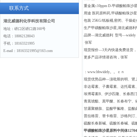
重金属≤10ppm D-甲磺酸帕珠沙星
(hydrochloride)“775351-61-6“
联系方式
用途 医药原料药,甲磺酸帕珠沙
包装 25KG/纸板桶,密闭、干燥
湖北威德利化学科技有限公司
生产甲磺酸帕珠沙星,湖北威德
地址：硚口区硚口路160号
品牌—湖北威德利 型号—widely
电话：18062128043
张军
手机：18163321995
现货报价—3天内快递免费送货
E-mail：18163321995@163.com
更多产品详情请咨询，张军
：www.hbwidely。。ｃｎ
现货优势品种—溴吡斯的明、肾
非达霉素、子囊霉素、达托霉素
埃博霉素B、伊沙匹隆、长春西
青蒿琥酯、蒿甲醚、长春布宁、
甘露聚糖肽、盐酸甲氟喹、盐酸
普拉格雷、替卡格雷、沙格列汀
硫酸长春新碱、硫酸长春碱、硫
甲磺酸帕珠沙星原料中间体127045-