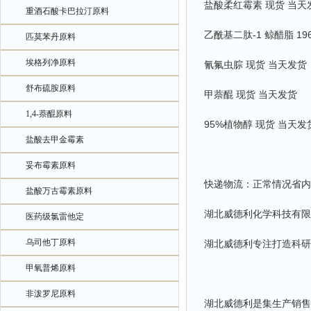
盐酸柔红霉素 现货 当天
重酒石酸卡巴拉汀原料
乙酰基二肽-1 鲸醋脂 196
匹莫苯丹原料
埃格列净原料
氰氟虫腙 现货 当天发货
舒布硫胺原料
甲萘醌 现货 当天发货
1,4-萘醌原料
95%植物醇 现货 当天发
盐酸去甲金霉素
妥布霉素原料
快递物流：正常情况省内
盐酸万古霉素原料
湖北威德利化学科技有限
医药级氯雷他定
乌司他丁原料
湖北威德利专注打造科研
甲氧普烯原料
非泼罗尼原料
湖北威德利是集生产销售