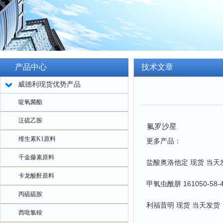
产品中心
技术文章
威德利现货优势产品
啶氧菌酯
泛硫乙胺
氟罗沙星
维生素K1原料
更多产品：
千金藤素原料
盐酸奥洛他定 现货 当天
卡龙酸酐原料
甲氧虫酰肼 161050-58
丙硫硫胺
利福昔明 现货 当天发货
西吡氯铵