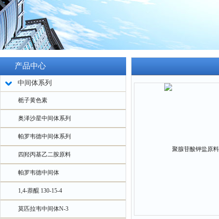
产品中心
中间体系列
栀子黄色素
奥泽沙星中间体系列
帕罗韦德中间体系列
四羟丙基乙二胺原料
帕罗韦德中间体
1,4-萘醌 130-15-4
莫匹拉韦中间体N-3