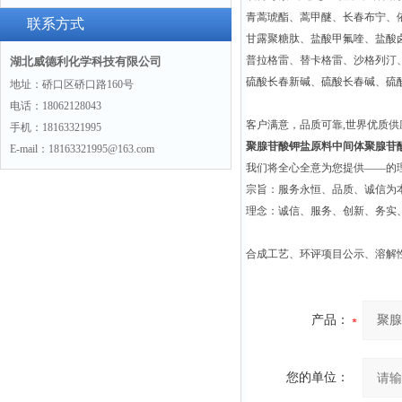
青蒿琥酯、蒿甲醚、长春布宁、
景
联系方式
甘露聚糖肽、盐酸甲氟喹、盐酸
普拉格雷、替卡格雷、沙格列汀
湖北威德利化学科技有限公司
硫酸长春新碱、硫酸长春碱、硫
地址：硚口区硚口路160号
电话：18062128043
客户满意，品质可靠,世界优质
手机：18163321995
聚腺苷酸钾盐原料中间体
聚腺苷
E-mail：18163321995@163.com
我们将全心全意为您提供——的
宗旨：服务永恒、品质、诚信为本
理念：诚信、服务、创新、务实
合成工艺、环评项目公示、溶解
产品：
您的单位：