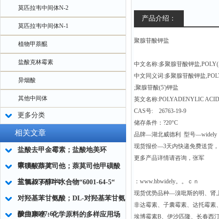
莫匹拉韦中间体N-2
产品介绍：
莫匹拉韦中间体N-1
聚腺苷酸钾盐
植物甲萘醌
盐酸克林霉素
中文名称:多聚腺苷酸钾盐,POLY(
中文同义词:多聚腺苷酸钾盐,POL
异烟酸
;聚腺苷酸(5')钾盐
其他中间体
英文名称:POLYADENYLIC ACID (
CAS号: 26763-19-9
更多分类
储存条件：?20°C
相关文章
品牌—湖北威德利 型号—widely
现货报价—3天内快递免费送货
盐酸去甲金霉素；盐酸地美环
更多产品详情请咨询，张军
素“64-73-3“
甲磺酸萘莫司他；萘莫司他甲磺酸
盐“82956-11-4“
：www.hbwidely。。ｃｎ
三氯叔丁醇半水合物“6001-64-5“
现货优势品种—溴吡斯的明、肾
对羟基苯甘氨酸；DL-对羟基苯甘氨
非达霉素、子囊霉素、达托霉素
酸“938-97-6“
伊曲康唑：化学原料的多样应用场
埃博霉素B、伊沙匹隆、长春西