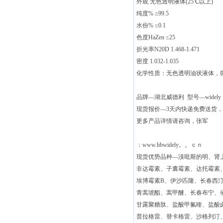
外观 无色透明液体(25℃以上)
纯度% ≥99.5
水份% ≤0.1
色度HaZen ≤25
折光率N20D 1.468-1.471
密度 1.032-1.035
化学性质：无色透明油状液体，
品牌—湖北威德利 型号—widely
现货报价—3天内快递免费送货
更多产品详情请咨询，张军
：www.hbwidely。。ｃｎ
现货优势品种—溴吡斯的明、肾
非达霉素、子囊霉素、达托霉素
埃博霉素B、伊沙匹隆、长春西
青蒿琥酯、蒿甲醚、长春布宁、
甘露聚糖肽、盐酸甲氟喹、盐酸
普拉格雷、替卡格雷、沙格列汀