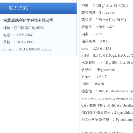
密度 1.028 g/mL at 25 °C(lit.)
(hydrochloride)“775351-61-6“
联系方式
蒸气密度 3.4 (vs air)
蒸气压 0.29 mm Hg ( 20 °C)
湖北威德利化学科技有限公司
折射率 n20/D 1.479
地址：硚口区硚口路160号
闪点 187 °F
电话：18062128043
储存条件 2-8°C
手机：18163321995
color ≤20(APHA)
E-mail：18163321995@163.com
PH值 8.5-10.0 (100g/l, H2O, 20
水溶解性 >=10 g/100 mL at 20 
敏感性 Hygroscopic
Merck 14,6117
BRN 106420
稳定性 Stable, but decomposes upon 
strong oxidizing agents, strong acids
CAS 数据库872-50-4(CAS DataBase
NIST化学物质信息：2-Pyrrolidinone, 
EPA化学物质信息 2-Pyrrolidinone, 1