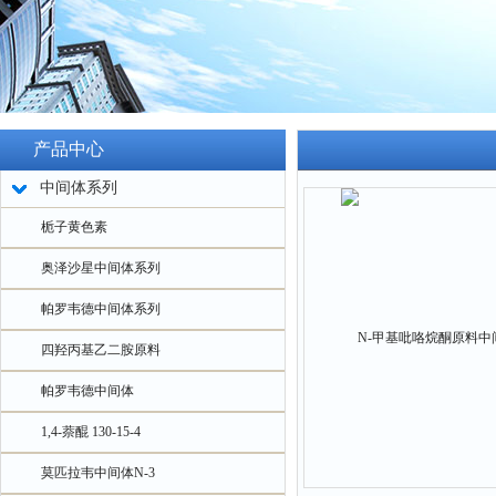
产品中心
中间体系列
栀子黄色素
奥泽沙星中间体系列
帕罗韦德中间体系列
四羟丙基乙二胺原料
帕罗韦德中间体
1,4-萘醌 130-15-4
莫匹拉韦中间体N-3