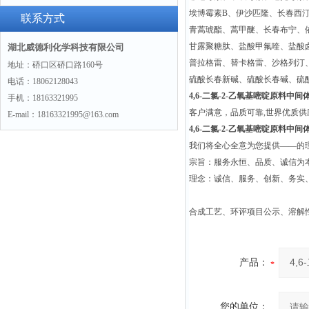
埃博霉素B、伊沙匹隆、长春西
景
联系方式
青蒿琥酯、蒿甲醚、长春布宁、
甘露聚糖肽、盐酸甲氟喹、盐酸
湖北威德利化学科技有限公司
普拉格雷、替卡格雷、沙格列汀
地址：硚口区硚口路160号
硫酸长春新碱、硫酸长春碱、硫
电话：18062128043
4,6-二氯-2-乙氧基嘧啶原料中间体40
手机：18163321995
客户满意，品质可靠,世界优质
E-mail：18163321995@163.com
4,6-二氯-2-乙氧基嘧啶原料中间体40
我们将全心全意为您提供——的
宗旨：服务永恒、品质、诚信为本
理念：诚信、服务、创新、务实
合成工艺、环评项目公示、溶解
产品：
您的单位：