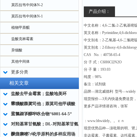
莫匹拉韦中间体N-2
产品介绍：
莫匹拉韦中间体N-1
中文名称：4,6-二氯-2-乙氧基嘧
植物甲萘醌
英文名称：Pyrimidine,4,6-dichloro-
盐酸克林霉素
中文别名：2-乙氧基-4,6-二氯嘧啶
英文别名：2-Ethoxy-4,6-dichloropyrim
异烟酸
CAS No.：40758-65-4
其他中间体
分 子 式：C6H6Cl2N2O
分 子 量：193.03
更多分类
纯度：98%
相关文章
备注：试剂级
品牌—湖北威德利 型号—widely
盐酸去甲金霉素；盐酸地美环
现货报价—3天内快递免费送货
素“64-73-3“
甲磺酸萘莫司他；萘莫司他甲磺酸
更多产品详情请咨询，张军
盐“82956-11-4“
三氯叔丁醇半水合物“6001-64-5“
：www.hbwidely。。ｃｎ
对羟基苯甘氨酸；DL-对羟基苯甘氨
现货优势品种—溴吡斯的明、肾
酸“938-97-6“
伊曲康唑：化学原料的多样应用场
非达霉素、子囊霉素、达托霉素