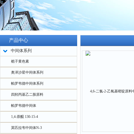
产品中心
中间体系列
栀子黄色素
奥泽沙星中间体系列
帕罗韦德中间体系列
四羟丙基乙二胺原料
帕罗韦德中间体
1,4-萘醌 130-15-4
莫匹拉韦中间体N-3