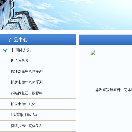
产品中心
中间体系列
栀子黄色素
奥泽沙星中间体系列
帕罗韦德中间体系列
四羟丙基乙二胺原料
帕罗韦德中间体
1,4-萘醌 130-15-4
莫匹拉韦中间体N-3