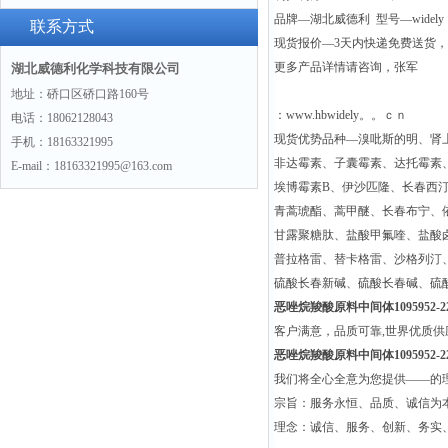
品牌—湖北威德利 型号—widely
联系方式
现货报价—3天内快递免费送货
更多产品详情请咨询，张军
湖北威德利化学科技有限公司
地址：硚口区硚口路160号
：www.hbwidely。。ｃｎ
电话：18062128043
现货优势品种—溴吡斯的明、肾
手机：18163321995
非达霉素、子囊霉素、达托霉素
E-mail：18163321995@163.com
埃博霉素B、伊沙匹隆、长春西
青蒿琥酯、蒿甲醚、长春布宁、
甘露聚糖肽、盐酸甲氟喹、盐酸
普拉格雷、替卡格雷、沙格列汀
硫酸长春新碱、硫酸长春碱、硫
恶唑烷羧酸原料中间体1095952-22
客户满意，品质可靠,世界优质
恶唑烷羧酸原料中间体1095952-22
我们将全心全意为您提供——的
宗旨：服务永恒、品质、诚信为本
理念：诚信、服务、创新、务实