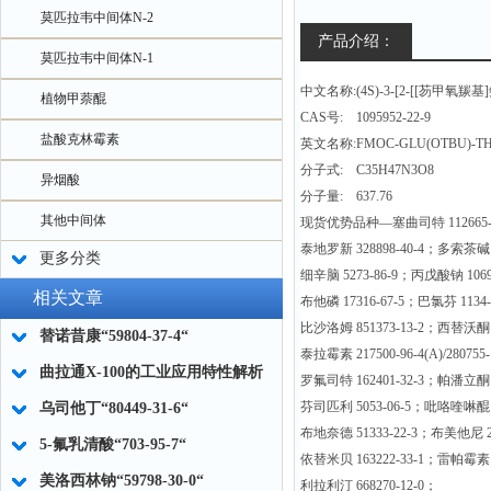
莫匹拉韦中间体N-2
产品介绍：
莫匹拉韦中间体N-1
中文名称:(4S)-3-[2-[[芴甲氧羰
植物甲萘醌
CAS号: 1095952-22-9
盐酸克林霉素
英文名称:FMOC-GLU(OTBU)-THR
分子式: C35H47N3O8
异烟酸
分子量: 637.76
其他中间体
现货优势品种—塞曲司特 112665-
泰地罗新 328898-40-4；多索茶碱 6
更多分类
细辛脑 5273-86-9；丙戊酸钠 1069
相关文章
布他磷 17316-67-5；巴氯芬 1134-
比沙洛姆 851373-13-2；西替沃酮 1
替诺昔康“59804-37-4“
泰拉霉素 217500-96-4(A)/280755-
曲拉通X-100的工业应用特性解析
罗氟司特 162401-32-3；帕潘立酮14
芬司匹利 5053-06-5；吡咯喹啉醌 7
乌司他丁“80449-31-6“
布地奈德 51333-22-3；布美他尼 28
5-氟乳清酸“703-95-7“
依替米贝 163222-33-1；雷帕霉素 5
美洛西林钠“59798-30-0“
利拉利汀 668270-12-0；