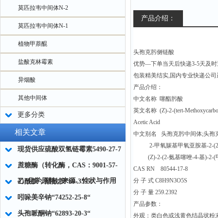
莫匹拉韦中间体N-2
产品介绍：
莫匹拉韦中间体N-1
植物甲萘醌
头孢克肟侧链酸
盐酸克林霉素
优势—下单当天后快递3-5天及
包装精美结实,国内专业快递公司
异烟酸
产品介绍：
其他中间体
中文名称 噻酯肟酸
英文名称 (Z)-2-(tert-Methoxycarbony
更多分类
Acetic Acid
相关文章
中文别名 头孢克肟中间体;头孢
2-甲氧羰基甲氧亚胺基-2-(2-
现货供应硫酸双氢链霉素5490-27-7
(Z)-2-(2-氨基噻唑-4-基)-
蔗糖酶（转化酶，CAS：9001-57-
CAS RN 80544-17-8
4）化学原料：来源、性状与作用
分 子 式 C8H9N3O5S
乙酰胺；醋酰胺“60-35-5“
分 子 量 259.2392
吲哚美辛钠“74252-25-8“
产品参数：
头孢哌酮钠“62893-20-3“
外观：类白色或浅黄色结晶状粉