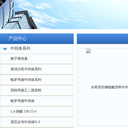
产品中心
中间体系列
栀子黄色素
奥泽沙星中间体系列
帕罗韦德中间体系列
四羟丙基乙二胺原料
帕罗韦德中间体
1,4-萘醌 130-15-4
莫匹拉韦中间体N-3