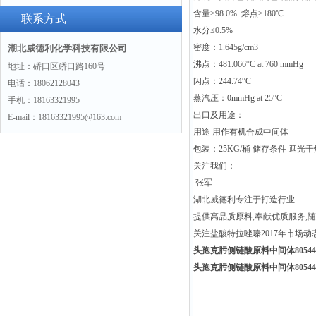
含量≥98.0% 熔点≥180℃
联系方式
水分≤0.5%
密度：1.645g/cm3
湖北威德利化学科技有限公司
沸点：481.066°C at 760 mmHg
地址：硚口区硚口路160号
闪点：244.74°C
电话：18062128043
蒸汽压：0mmHg at 25°C
手机：18163321995
出口及用途：
E-mail：18163321995@163.com
用途 用作有机合成中间体
包装：25KG/桶 储存条件 遮光
关注我们：
张军
湖北威德利专注于打造行业
提供高品质原料,奉献优质服务,
关注盐酸特拉唑嗪2017年市场动
头孢克肟侧链酸原料中间体80544-1
头孢克肟侧链酸原料中间体80544-1