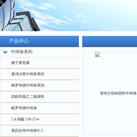
产品中心
中间体系列
栀子黄色素
奥泽沙星中间体系列
帕罗韦德中间体系列
四羟丙基乙二胺原料
帕罗韦德中间体
1,4-萘醌 130-15-4
莫匹拉韦中间体N-3