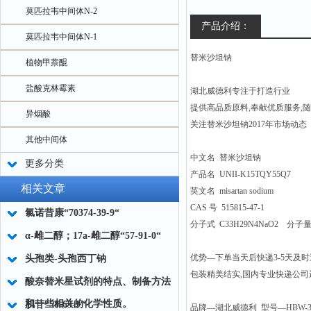
莫匹拉韦中间体N-2
产品介绍：
莫匹拉韦中间体N-1
替米沙坦钠
植物甲萘醌
盐酸克林霉素
湖北威德利专注于打造行业
提供高品质原料,奉献优质服务,
异烟酸
关注替米沙坦钠2017年市场动态
其他中间体
中文名 替米沙坦钠
更多分类
产品名 UNII-K15TQY55Q7
相关文章
英文名 misartan sodium
CAS 号 515815-47-1
氯诺昔康“70374-39-9“
分子式 C33H29N4NaO2 分子量 5
α-雌二醇；17a-雌二醇“57-91-0“
优势—下单当天后快递3-5天及
头孢类-头孢西丁钠
包装精美结实,国内专业快递公司
酸奈替米星试剂的特点、制备方法
和一些相关的化学性质。
肌苷“58-63-9“
品牌—湖北威德利 型号—HBW-301