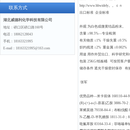
http://www.hbwidely。。ｃｎ
联系方式
出口标准 企业标准
湖北威德利化学科技有限公司
外观 为白色或微黄结晶粉末。
地址：硚口区硚口路160号
含量 ≥98.5%—专业检测
电话：18062128043
有关物质 ≤1% 干燥失重 ≤0.5%
手机：18163321995
炽灼残渣 ≤2% 重金属 ≤0.002%
E-mail：18163321995@163.com
用途 用作外贸出口、科学研究和
包装 25KG/纸板桶 可按照客
储存条件 遮光干燥密封保存 有
张军
优势品种—米卡前体 168110-44-9；
(R)-(+)-α-(1-萘基)乙胺 3886-7
苯烯莫德 79338-84-4；布帕伐醌 884
N-乙酰-D-半乳糖胺 1811-31-0；8
吡氟草胺 83164-33-4；菲咯嗪单钠盐