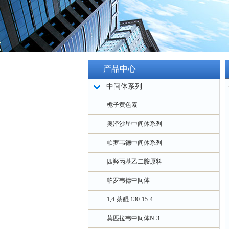
产品中心
中间体系列
栀子黄色素
奥泽沙星中间体系列
帕罗韦德中间体系列
四羟丙基乙二胺原料
帕罗韦德中间体
1,4-萘醌 130-15-4
莫匹拉韦中间体N-3