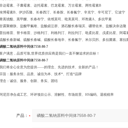
非达霉素、子囊霉素、达托霉素、巴龙霉素、万古霉素、两性霉素B
埃博霉素B、伊沙匹隆、长春西汀、长春胺、长春氟宁、辛克宁、辛可尼丁、它波宁
青蒿琥酯、蒿甲醚、长春布宁、依维莫司、吡美莫司、环孢素A、多抗甲素
甘露聚糖肽、盐酸甲氟喹、盐酸卤泛群、酒石酸长春瑞滨、硼替佐米、盐酸决奈达隆
普拉格雷、替卡格雷、沙格列汀、利格列汀、利拉列汀、吡柔比星、戊柔比星、阿霉
硫酸长春新碱、硫酸长春碱、硫酸长春地辛、长春氟宁、米尔贝肟、多拉菌素、塞拉
磷酸二氢钠原料中间体7558-80-7
客户满意，品质可靠,世界优质供应商是我们一直不懈追求的目标！
磷酸二氢钠原料中间体7558-80-7
我们将全心全意为您提供——的理念、先进的技术、全新的产品！
宗旨：服务永恒、品质、诚信为本、技术*、打造*品牌
理念：诚信、服务、创新、务实、团结
阿尼芬净合成工艺、环评项目公示、溶解性、市场前景、HS编码、退税税率
产品：