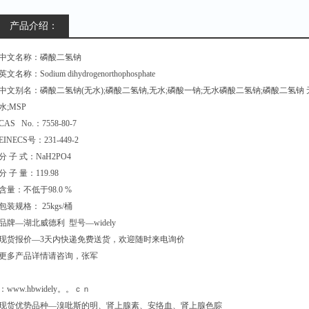
产品介绍：
中文名称：磷酸二氢钠
英文名称：Sodium dihydrogenorthophosphate
中文别名：磷酸二氢钠(无水);磷酸二氢钠,无水;磷酸一钠;无水磷酸二氢钠;磷酸二氢钠 
水;MSP
CAS No.：7558-80-7
EINECS号：231-449-2
分 子 式：NaH2PO4
分 子 量：119.98
含量：不低于98.0 %
包装规格： 25kgs/桶
品牌—湖北威德利 型号—widely
现货报价—3天内快递免费送货，欢迎随时来电询价
更多产品详情请咨询，张军
：www.hbwidely。。ｃｎ
现货优势品种—溴吡斯的明、肾上腺素、安络血、肾上腺色腙