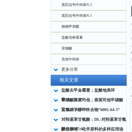
莫匹拉韦中间体N-2
莫匹拉韦中间体N-1
植物甲萘醌
盐酸克林霉素
异烟酸
其他中间体
更多分类
相关文章
盐酸去甲金霉素；盐酸地美环
素“64-73-3“
甲磺酸萘莫司他；萘莫司他甲磺酸
盐“82956-11-4“
三氯叔丁醇半水合物“6001-64-5“
对羟基苯甘氨酸；DL-对羟基苯甘氨
酸“938-97-6“
伊曲康唑：化学原料的多样应用场