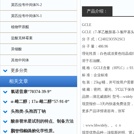
莫匹拉韦中间体N-2
产品介绍：
莫匹拉韦中间体N-1
GCLE
植物甲萘醌
GCLE（7-苯乙酰胺基-3-氯
盐酸克林霉素
分 子 式：C24H23O5N2SCl
分 子 量：486.96
异烟酸
理化性质：白色或淡黄色结晶或
其他中间体
溶于石油醚。
规 格：GCLE含量（HPLC）≥ 93
更多分类
标 准：企业标准
相关文章
包 装：25kg/桶，并可按用户
储 藏：密闭、避光、5℃以下保
氯诺昔康“70374-39-9“
品牌—湖北威德利 型号—widely
α-雌二醇；17a-雌二醇“57-91-0“
现货报价—3天内快递免费送货
更多产品详情请咨询，张军
头孢类-头孢西丁钠
酸奈替米星试剂的特点、制备方法
：www.hbwidely。。ｃｎ
和一些相关的化学性质。
肌苷“58-63-9“
现货优势品种—溴吡斯的明、肾