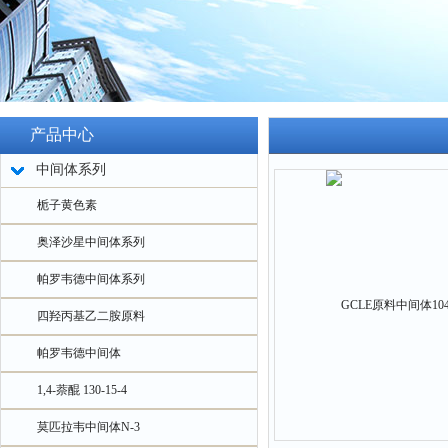
产品中心
中间体系列
栀子黄色素
奥泽沙星中间体系列
帕罗韦德中间体系列
四羟丙基乙二胺原料
帕罗韦德中间体
1,4-萘醌 130-15-4
莫匹拉韦中间体N-3