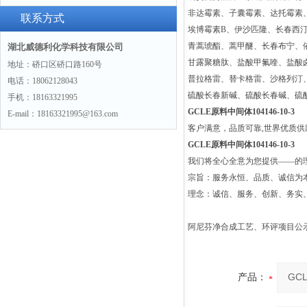
非达霉素、子囊霉素、达托霉素
联系方式
埃博霉素B、伊沙匹隆、长春西
青蒿琥酯、蒿甲醚、长春布宁、
湖北威德利化学科技有限公司
甘露聚糖肽、盐酸甲氟喹、盐酸
地址：硚口区硚口路160号
普拉格雷、替卡格雷、沙格列汀
电话：18062128043
硫酸长春新碱、硫酸长春碱、硫
手机：18163321995
GCLE原料中间体104146-10-3
E-mail：18163321995@163.com
客户满意，品质可靠,世界优质
GCLE原料中间体104146-10-3
我们将全心全意为您提供——的
宗旨：服务永恒、品质、诚信为本
理念：诚信、服务、创新、务实
阿尼芬净合成工艺、环评项目公
产品：