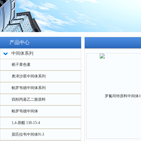
产品中心
中间体系列
栀子黄色素
奥泽沙星中间体系列
帕罗韦德中间体系列
四羟丙基乙二胺原料
帕罗韦德中间体
1,4-萘醌 130-15-4
莫匹拉韦中间体N-3