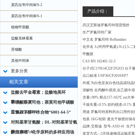
莫匹拉韦中间体N-2
产品介绍：
莫匹拉韦中间体N-1
武汉艾斯迪罗氟司特现货报价
植物甲萘醌
生产罗氟司特厂家
盐酸克林霉素
中文名 罗氟司特 Roflumilast
化学名 3-(环丙甲氧基)-N-(3,5-
异烟酸
甲酰胺
其他中间体
CAS RN 162401-32-3
分子式C17H14Cl2F2N2O3 分子量4
更多分类
出口标准 USP36/CP2010/EP7
相关文章
外观 为白色至灰白色结晶或结晶
溶解性 在丙酮中易溶,在乙腈中溶
盐酸去甲金霉素；盐酸地美环
含量≥99% 熔点157-162℃ zui大
素“64-73-3“
甲磺酸萘莫司他；萘莫司他甲磺酸
干燥失重≤0.5% 炽灼残渣≤0.1% 
盐“82956-11-4“
用途 罗氟司特原料药出口用作
三氯叔丁醇半水合物“6001-64-5“
包装 1KG/铝听 遮光干燥密封保
对羟基苯甘氨酸；DL-对羟基苯甘氨
品牌-艾斯迪 型号-ASD-41 生产量
酸“938-97-6“
伊曲康唑：化学原料的多样应用场
发货方式—3天快递物流运输至