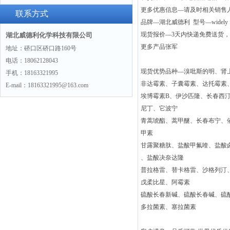
更多优惠信息—请及时相关销售
景
联系方式
品牌—湖北威德利 型号—widely
现货报价—3天内快递免费送货
湖北威德利化学科技有限公司
更多产品张军
地址：硚口区硚口路160号
电话：18062128043
现货优势品种—溴吡斯的明、肾
手机：18163321995
非达霉素、子囊霉素、达托霉素
E-mail：18163321995@163.com
埃博霉素B、伊沙匹隆、长春西
尼丁、它波宁
青蒿琥酯、蒿甲醚、长春布宁、
甲素
甘露聚糖肽、盐酸甲氟喹、盐酸
、盐酸决奈达隆
普拉格雷、替卡格雷、沙格列汀
戊柔比星、阿霉素
硫酸长春新碱、硫酸长春碱、硫
多拉菌素、塞拉菌素