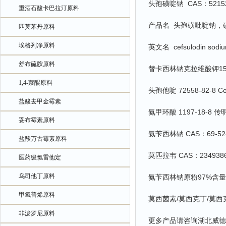
头孢磺啶钠 CAS：52152
重酒石酸卡巴拉汀原料
产品名 头孢磺吡啶钠，
匹莫苯丹原料
埃格列净原料
英文名 cefsulodin sodium
舒布硫胺原料
替卡西林钠克拉维酸钾15:
1,4-萘醌原料
头孢他啶 72558-82-8 C
盐酸去甲金霉素
氨甲环酸 1197-18-8 传
妥布霉素原料
氨苄西林钠 CAS：69-52-3
盐酸万古霉素原料
莫匹拉韦 CAS：234938
医药级氯雷他定
乌司他丁原料
氨苄西林钠原粉97%含量
甲氧普烯原料
莫西菌素/莫西克丁/莫西克汀 
非泼罗尼原料
更多产品请咨询湖北威德