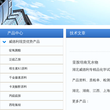
产品中心
技术文章
威德利现货优势产品
啶氧菌酯
泛硫乙胺
亚胺培南无水物
维生素K1原料
湖北威德利专精品化学试
千金藤素原料
产品资料、质检单、检测
卡龙酸酐原料
湖北、湖南、江西、上海
丙硫硫胺
更多产品：
西吡氯铵