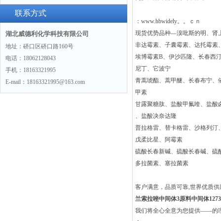
联系方式
：www.hbwidely。。ｃｎ
现货优势品种—溴吡斯的明、肾
湖北威德利化学科技有限公司
非达霉素、子囊霉素、达托霉素
地址：硚口区硚口路160号
埃博霉素B、伊沙匹隆、长春西
电话：18062128043
尼丁、它波宁
手机：18163321995
青蒿琥酯、蒿甲醚、长春布宁、
E-mail：18163321995@163.com
甲素
甘露聚糖肽、盐酸甲氟喹、盐酸
、盐酸决奈达隆
普拉格雷、替卡格雷、沙格列汀
戊柔比星、阿霉素
硫酸长春新碱、硫酸长春碱、硫
多拉菌素、塞拉菌素
客户满意，品质可靠,世界优质
兰索拉唑中间体3原料中间体127337
我们将全心全意为您提供——的