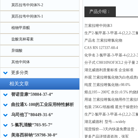
莫匹拉韦中间体N-2
产品介绍：
莫匹拉韦中间体N-1
兰索拉唑中间体3
植物甲萘醌
生产2-氯甲基-3-甲基-4-(2,2
盐酸克林霉素
产品名 兰索拉唑氯化物
CAS RN 127337-60-4
异烟酸
化学名 2-氯甲基-3-甲基-4-(2,
其他中间体
分子式 C9H10NOF3CL2 分子量 27
湖北威德利质量标准 企业标准
更多分类
外观 兰索拉唑氯化物为白色或类
相关文章
纯度 兰索拉唑氯化物≥98.0%
熔点195～200℃ 水分≤0.5% 灼烧
替诺昔康“59804-37-4“
用途 兰索拉唑氯化物用作兰索拉
曲拉通X-100的工业应用特性解析
包装 25KG/纸板桶 遮光干燥密
生产2-氯甲基-3-甲基-4-(2,2
乌司他丁“80449-31-6“
湖北威德利 型号—widely
5-氟乳清酸“703-95-7“
现货报价—3天内快递免费送货
美洛西林钠“59798-30-0“
更多产品详情请咨询，张军