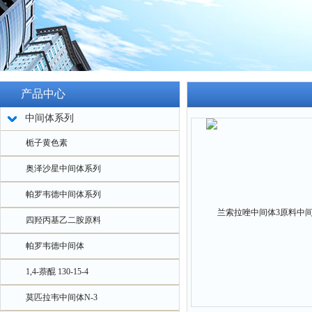
产品中心
中间体系列
栀子黄色素
奥泽沙星中间体系列
帕罗韦德中间体系列
四羟丙基乙二胺原料
帕罗韦德中间体
1,4-萘醌 130-15-4
莫匹拉韦中间体N-3