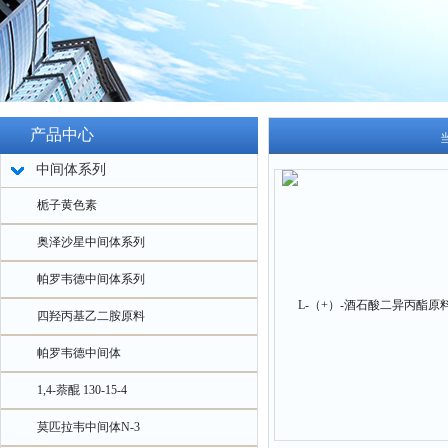
产品中心
中间体系列
栀子黄色素
奥泽沙星中间体系列
帕罗韦德中间体系列
四羟丙基乙二胺原料
帕罗韦德中间体
1,4-萘醌 130-15-4
莫匹拉韦中间体N-3