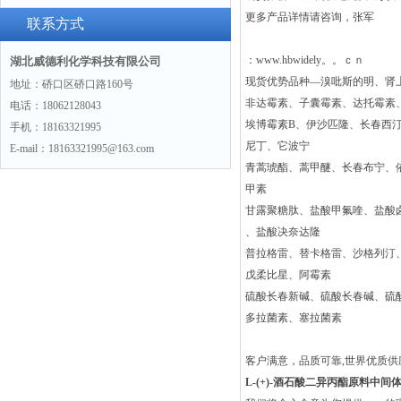
更多产品详情请咨询，张军
景
联系方式
：www.hbwidely。。ｃｎ
湖北威德利化学科技有限公司
现货优势品种—溴吡斯的明、肾
地址：硚口区硚口路160号
非达霉素、子囊霉素、达托霉素
电话：18062128043
埃博霉素B、伊沙匹隆、长春西
手机：18163321995
尼丁、它波宁
E-mail：18163321995@163.com
青蒿琥酯、蒿甲醚、长春布宁、
甲素
甘露聚糖肽、盐酸甲氟喹、盐酸
、盐酸决奈达隆
普拉格雷、替卡格雷、沙格列汀
戊柔比星、阿霉素
硫酸长春新碱、硫酸长春碱、硫
多拉菌素、塞拉菌素
客户满意，品质可靠,世界优质
L-(+)-酒石酸二异丙酯原料中间体22