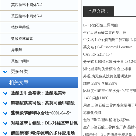
莫匹拉韦中间体N-2
产品介绍：
莫匹拉韦中间体N-1
L-(+)-酒石酸二异丙酯
植物甲萘醌
生产L-酒石酸二异丙酯厂家
盐酸克林霉素
中文名 L-(+)-酒石酸二异丙酯;
英文名 (+)-Diisopropyl L-tartrate
异烟酸
CAS RN 2217-15-4
其他中间体
分子式 C10H18O6 分子量 234.24
湖北威德利质量标准 企业标准
更多分类
外观 为无色或浅黄色透明液体
相关文章
纯度 ≥99% 含量≥99%
比旋度+16°至+19°水分≤0.5% 密度
盐酸去甲金霉素；盐酸地美环
1.439 闪点110℃
素“64-73-3“
甲磺酸萘莫司他；萘莫司他甲磺酸
用途 L-酒石酸二异丙酯主要用
盐“82956-11-4“
称催化领域
三氯叔丁醇半水合物“6001-64-5“
包装 25KG/塑料桶 有效期2年
对羟基苯甘氨酸；DL-对羟基苯甘氨
生产L-酒石酸二异丙酯厂家 品牌—
酸“938-97-6“
伊曲康唑：化学原料的多样应用场
现货报价—3天内快递免费送货