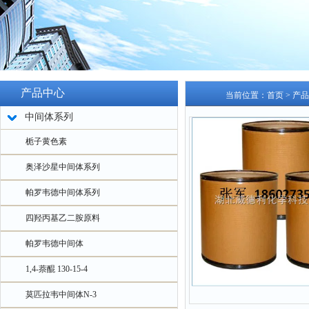
产品中心
当前位置：
首页
>
产品
中间体系列
栀子黄色素
奥泽沙星中间体系列
帕罗韦德中间体系列
四羟丙基乙二胺原料
帕罗韦德中间体
1,4-萘醌 130-15-4
莫匹拉韦中间体N-3