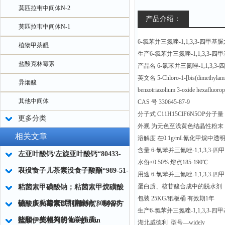
莫匹拉韦中间体N-2
产品介绍：
莫匹拉韦中间体N-1
6-氯苯并三氮唑-1,1,3,3-四甲
植物甲萘醌
生产6-氯苯并三氮唑-1,1,3,3-
盐酸克林霉素
产品名 6-氯苯并三氮唑-1,1,3,
英文名 5-Chloro-1-[bis(dimethylami
异烟酸
benzotriazolium 3-oxide hexafluoro
其他中间体
CAS 号 330645-87-9
分子式 C11H15ClF6N5OP分子量 4
更多分类
外观 为无色至浅黄色结晶性粉末
相关文章
溶解度 在0.1g/mL氰化甲烷中透
含量 6-氯苯并三氮唑-1,1,3,3-
左亚叶酸钙/左旋亚叶酸钙“80433-
水份≤0.50% 熔点185-190℃
71-2“
表没食子儿茶素没食子酸酯“989-51-
用途 6-氯苯并三氮唑-1,1,3,3
5“
蛋白质、核苷酸合成中的脱水剂
粘菌素甲磺酸钠；粘菌素甲烷磺酸
包装 25KG/纸板桶 有效期1年
钠；多粘菌素E甲磺酸钠“8068-28-
硫酸庆大霉素试剂的特点、制备方
生产6-氯苯并三氮唑-1,1,3,3-
8“
法和一些相关的化学性质。
盐酸伊美格列明 Imeglimin
湖北威德利 型号—widely