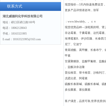
现货报价—3天内快递免费送货
(hydrochloride)“775351-61-6“
联系方式
更多产品详情请咨询，张军
湖北威德利化学科技有限公司
：www.hbwidely。。ｃｎ
地址：硚口区硚口路160号
现货优势品种—溴吡斯的明、肾
电话：18062128043
非达霉素、子囊霉素、达托霉素
手机：18163321995
埃博霉素B、伊沙匹隆、长春西
E-mail：18163321995@163.com
尼丁、它波宁
青蒿琥酯、蒿甲醚、长春布宁、
甲素
甘露聚糖肽、盐酸甲氟喹、盐酸
、盐酸决奈达隆
普拉格雷、替卡格雷、沙格列汀
戊柔比星、阿霉素
硫酸长春新碱、硫酸长春碱、硫
多拉菌素、塞拉菌素
客户满意，品质可靠,世界优质