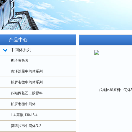
产品中心
中间体系列
栀子黄色素
奥泽沙星中间体系列
帕罗韦德中间体系列
四羟丙基乙二胺原料
帕罗韦德中间体
1,4-萘醌 130-15-4
莫匹拉韦中间体N-3