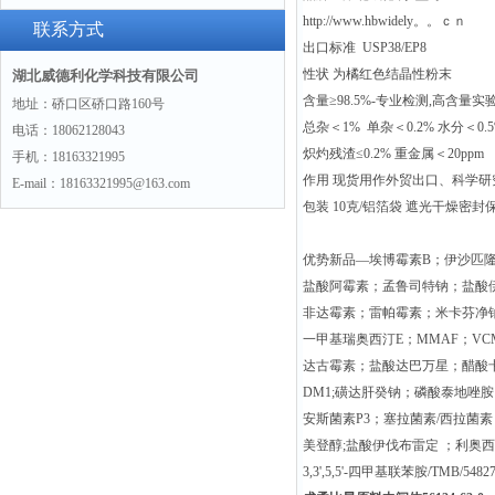
http://www.hbwidely。。ｃｎ
联系方式
出口标准 USP38/EP8
性状 为橘红色结晶性粉末
湖北威德利化学科技有限公司
含量≥98.5%-专业检测,高含量实验
地址：硚口区硚口路160号
总杂＜1% 单杂＜0.2% 水分＜0.
电话：18062128043
炽灼残渣≤0.2% 重金属＜20ppm
手机：18163321995
作用 现货用作外贸出口、科学
E-mail：18163321995@163.com
包装 10克/铝箔袋 遮光干燥密封
优势新品—埃博霉素B；伊沙匹
盐酸阿霉素；孟鲁司特钠；盐酸
非达霉素；雷帕霉素；米卡芬净
一甲基瑞奥西汀E；MMAF；VC
达古霉素；盐酸达巴万星；醋酸
DM1;磺达肝癸钠；磷酸泰地唑
安斯菌素P3；塞拉菌素/西拉菌
美登醇;盐酸伊伐布雷定 ；利奥
3,3',5,5'-四甲基联苯胺/TMB/54827