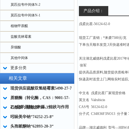
莫匹拉韦中间体N-2
产品介绍：
莫匹拉韦中间体N-1
戊柔比星-56124-62-0
植物甲萘醌
盐酸克林霉素
现货工厂直销；*来袭7500元/克
下单当天顺丰发货,3天快递准时
异烟酸
其他中间体
关注湖北威德利戊柔比星2017年
张军
更多分类
提供高品质原料,随货提供质检单
相关文章
快递及时送货上门,网络实时追踪
现货供应硫酸双氢链霉素5490-27-7
中文名 戊柔比星厂家现货价格
蔗糖酶（转化酶，CAS：9001-57-
英文名 Valrubicin
4）化学原料：来源、性状与作用
CAS号 56124-62-0
乙酰胺；醋酰胺“60-35-5“
分子式 C34H36F3NO13 分子量 72
吲哚美辛钠“74252-25-8“
头孢哌酮钠“62893-20-3“
品牌—湖北威德利 型号—HBW-8