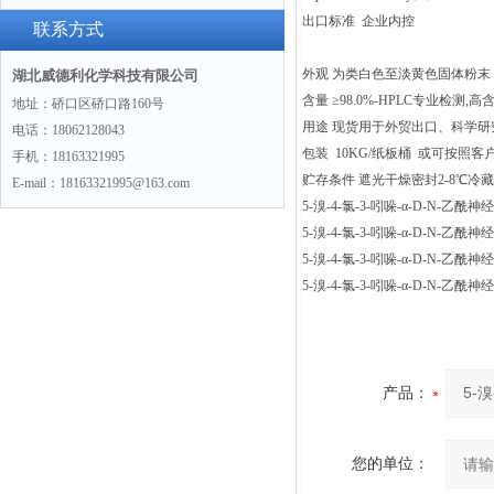
出口标准 企业内控
(hydrochloride)“775351-61-6“
联系方式
外观 为类白色至淡黄色固体粉末
湖北威德利化学科技有限公司
含量 ≥98.0%-HPLC专业检测,高
地址：硚口区硚口路160号
用途 现货用于外贸出口、科学
电话：18062128043
包装 10KG/纸板桶 或可按照
手机：18163321995
贮存条件 遮光干燥密封2-8℃冷
E-mail：18163321995@163.com
5-溴-4-氯-3-吲哚-α-D-N-乙酰神
5-溴-4-氯-3-吲哚-α-D-N-乙酰神
5-溴-4-氯-3-吲哚-α-D-N-乙酰神
5-溴-4-氯-3-吲哚-α-D-N-乙酰神
产品：
您的单位：