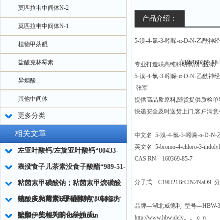
莫匹拉韦中间体N-2
产品介绍：
莫匹拉韦中间体N-1
5-溴-4-氯-3-吲哚-α-D-N-乙酰神经
植物甲萘醌
盐酸克林霉素
专业打造联高纯科研试剂*品牌
5-溴-4-氯-3-吲哚-α-D-N-乙
异烟酸
张军
其他中间体
提供高品质原料,随货提供质检单
快递安全及时送货上门,客户满意
更多分类
相关文章
中文名 5-溴-4-氯-3-吲哚-α-
英文名 5-bromo-4-chloro-3-indolyl 
左亚叶酸钙/左旋亚叶酸钙“80433-
CAS RN 160369-85-7
71-2“
表没食子儿茶素没食子酸酯“989-51-
5“
分子式 C19H21BrClN2NaO9 分子
粘菌素甲磺酸钠；粘菌素甲烷磺酸
钠；多粘菌素E甲磺酸钠“8068-28-
硫酸庆大霉素试剂的特点、制备方
品牌—湖北威德利 型号—HBW-32
8“
法和一些相关的化学性质。
盐酸伊美格列明 Imeglimin
http://www.hbwidely。。ｃｎ