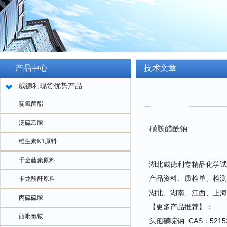
产品中心
技术文章
威德利现货优势产品
啶氧菌酯
泛硫乙胺
磺胺醋酰钠
维生素K1原料
千金藤素原料
湖北威德利专精品化学试
产品资料、质检单、检测
卡龙酸酐原料
湖北、湖南、江西、上海
丙硫硫胺
【更多产品推荐】：
西吡氯铵
头孢磺啶钠 CAS：52152