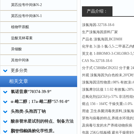
莫匹拉韦中间体N-2
产品介绍：
莫匹拉韦中间体N-1
溴氯海因-32718-18-6
植物甲萘醌
生产溴氯海因原料厂家
盐酸克林霉素
产品名 溴氯海因,BCDMH
化学名 3-溴-1-氯-5,5-二甲基乙
异烟酸
英文名 1-BROMO-3-CHLORO-5,5-di
其他中间体
CAS No.32718-18-6
分子式 C5H6BrClN2O2 分子量 24
更多分类
外观 溴氯海因为白色粉末,20℃时1L
相关文章
溴氯海因活性物质≥98% 有效溴≥6
溴氯摩尔比值 1:1.02 有效氯≥28%
氯诺昔康“70374-39-9“
总氧化剂(以Cl计)≥57% 非活性组份
α-雌二醇；17a-雌二醇“57-91-0“
熔点 156－164℃ 干燥失重≤1.0%
用途 卫生杀菌消毒类原料,溴氯
头孢类-头孢西丁钠
芽孢与病毒的特点,养殖水环境的
酸奈替米星试剂的特点、制备方法
及病毒引发的水产养殖动物疾病
和一些相关的化学性质。
肌苷“58-63-9“
包装 25KG/纸板桶 避光干燥密