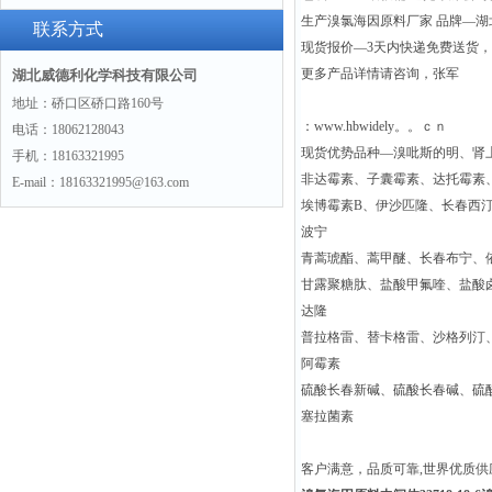
生产溴氯海因原料厂家 品牌—湖北威
联系方式
现货报价—3天内快递免费送货
更多产品详情请咨询，张军
湖北威德利化学科技有限公司
地址：硚口区硚口路160号
：www.hbwidely。。ｃｎ
电话：18062128043
现货优势品种—溴吡斯的明、肾
手机：18163321995
非达霉素、子囊霉素、达托霉素
E-mail：18163321995@163.com
埃博霉素B、伊沙匹隆、长春西
波宁
青蒿琥酯、蒿甲醚、长春布宁、
甘露聚糖肽、盐酸甲氟喹、盐酸
达隆
普拉格雷、替卡格雷、沙格列汀
阿霉素
硫酸长春新碱、硫酸长春碱、硫
塞拉菌素
客户满意，品质可靠,世界优质