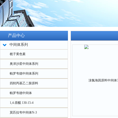
产品中心
中间体系列
栀子黄色素
奥泽沙星中间体系列
帕罗韦德中间体系列
四羟丙基乙二胺原料
帕罗韦德中间体
1,4-萘醌 130-15-4
莫匹拉韦中间体N-3