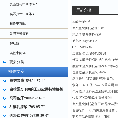
莫匹拉韦中间体N-2
产品介绍：
莫匹拉韦中间体N-1
盐酸伊托必利
植物甲萘醌
生产盐酸伊托必利厂家
盐酸克林霉素
产品名 盐酸伊托必利
英文名 Itopride Hcl
异烟酸
CAS 22892-31-3
其他中间体
质量标准 CP2010/USP28
外观 盐酸伊托必利类白色或白色
更多分类
溶解性 盐酸伊托必利在水中极易
相关文章
含量 盐酸伊托必利≥99%
熔点192-195℃ 炽灼残渣≤0.5%
替诺昔康“59804-37-4“
水分≤1% PH值3.5—5.5
重金属≤10
曲拉通X-100的工业应用特性解析
作用 医药原料药,盐酸伊托必利
包装 25KG/纸板桶 有效期2年
乌司他丁“80449-31-6“
生产盐酸伊托必利厂家 品牌—湖北威
5-氟乳清酸“703-95-7“
现货报价—3天内快递免费送货
美洛西林钠“59798-30-0“
更多产品详情请咨询，张军