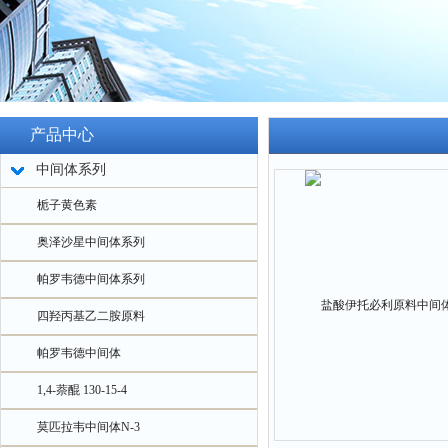
产品中心
中间体系列
栀子黄色素
奥泽沙星中间体系列
帕罗韦德中间体系列
四羟丙基乙二胺原料
帕罗韦德中间体
1,4-萘醌 130-15-4
莫匹拉韦中间体N-3