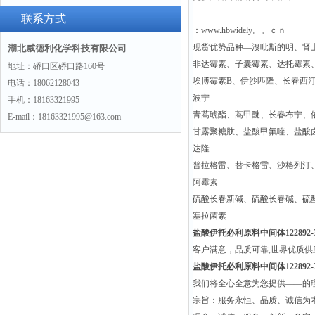
联系方式
：www.hbwidely。。ｃｎ
现货优势品种—溴吡斯的明、肾
湖北威德利化学科技有限公司
非达霉素、子囊霉素、达托霉素
地址：硚口区硚口路160号
埃博霉素B、伊沙匹隆、长春西
电话：18062128043
波宁
手机：18163321995
青蒿琥酯、蒿甲醚、长春布宁、
E-mail：18163321995@163.com
甘露聚糖肽、盐酸甲氟喹、盐酸
达隆
普拉格雷、替卡格雷、沙格列汀
阿霉素
硫酸长春新碱、硫酸长春碱、硫
塞拉菌素
盐酸伊托必利原料中间体122892-3
客户满意，品质可靠,世界优质
盐酸伊托必利原料中间体122892-3
我们将全心全意为您提供——的
宗旨：服务永恒、品质、诚信为本