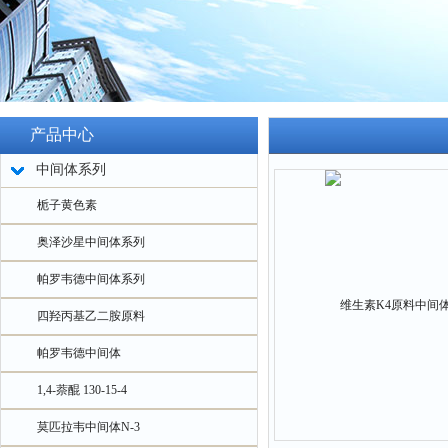
产品中心
中间体系列
栀子黄色素
奥泽沙星中间体系列
帕罗韦德中间体系列
四羟丙基乙二胺原料
帕罗韦德中间体
1,4-萘醌 130-15-4
莫匹拉韦中间体N-3