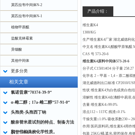
莫匹拉韦中间体N-2
产品介绍：
莫匹拉韦中间体N-1
维生素K4
植物甲萘醌
1300/KG
盐酸克林霉素
生产维生素K4厂家 湖北威德利化
中文名 维生素K4,醋酸甲萘氢醌 Menadi
异烟酸
CAS 号 573-20-6
其他中间体
维生素K4原料中间体573-20-6
分子式 C15H14O4 分子量 258.27
更多分类
化学名 2－甲基－1,4－萘二酚双
相关文章
湖北威德利出口标准 CP2010/USP3
性状 维生素K4为白色或类白色
氯诺昔康“70374-39-9“
溶解性 维生素K4在沸醇中易溶,
α-雌二醇；17a-雌二醇“57-91-0“
含量 维生素K4≥99.0%
溶点112～115℃ 残渣≤0.1%
头孢类-头孢西丁钠
干燥失重≤1.0% 吸收系数230～26
酸奈替米星试剂的特点、制备方法
作用 医药原料药,维生素K4用作
和一些相关的化学性质。
肌苷“58-63-9“
包装 25KG/桶,遮光,密闭保存,有