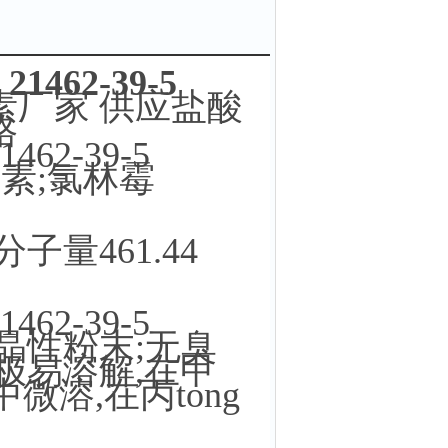
62-39-5
素厂家 供应盐酸
格
2-39-5
素;氯林霉
分子量461.44
0
2-39-5
晶性粉末;无臭
极易溶解,在甲
中微溶,在丙tong