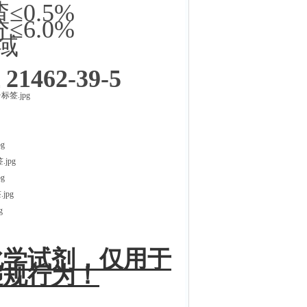
≤0.5%
≤6.0%
域
62-39-5
化学试剂，仅用于
违规行为！