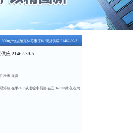
> 800ug/mg盐酸克林霉素原料 现货供应 21462-39-5
21462-39-5
性粉末;无臭
解,在甲chun或吡啶中易溶,在乙chun中微溶,在丙
0.5%
——张军现货供应
2-39-5