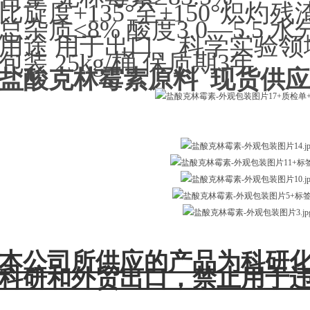
比旋度+135°至+150°炽灼残渣
总杂质≤8% 酸度3.0—5.5 水分
用途 用于出口、科学实验领
包装 25kg/桶 保质期3年
盐酸克林霉素原料 现货供应 214
本公司所供应的产品为科研
科研和外贸出口，禁止用于