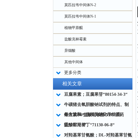
莫匹拉韦中间体N-2
莫匹拉韦中间体N-1
植物甲萘醌
盐酸克林霉素
异烟酸
其他中间体
更多分类
相关文章
豆腐果素；豆腐果苷“80154-34-3“
牛磺猪去氧胆酸钠试剂的特点、制
备方法和一些相关的化学性质。
维生素B6/盐酸吡哆醇/VB6/医药
级“58-56-0“
盐酸雷尼替丁“71130-06-8“
对羟基苯甘氨酸；DL-对羟基苯甘氨