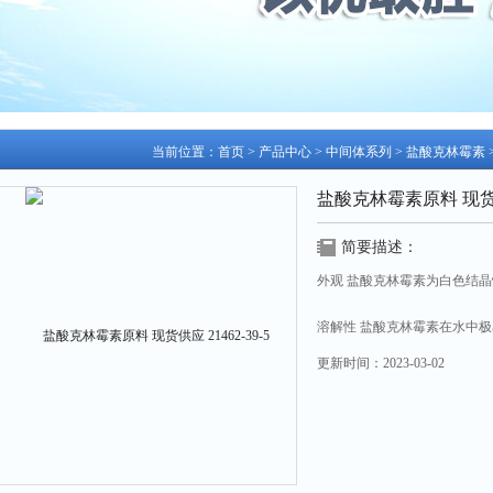
当前位置：
首页
>
产品中心
>
中间体系列
>
盐酸克林霉素
盐酸克林霉素原料 现货供应 
简要描述：
外观 盐酸克林霉素为白色结晶
溶解性 盐酸克林霉素在水中极易溶
tong或氯fang中几乎不溶
更新时间：
2023-03-02
含量 克林霉素≥83.5%
比旋度+135°至+150°炽灼残渣≤
总杂质≤8% 酸度3.0—5.5
湖北威德利化学科技有限公司
提供产品资料和技术支持
盐酸克林霉素原料 现货供应 2146