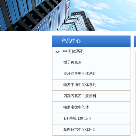
产品中心
中间体系列
栀子黄色素
奥泽沙星中间体系列
帕罗韦德中间体系列
四羟丙基乙二胺原料
帕罗韦德中间体
1,4-萘醌 130-15-4
莫匹拉韦中间体N-3