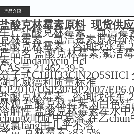
产品介绍：
盐酸克林霉素原料 现货供应 214
生产盐酸克林霉素、氯洁霉
克林霉素、氯洁霉素原料价
盐酸克林霉素 咨询找张军 2146
产品名 盐酸克林霉素;氯洁霉
素;Clindamycin Hcl
CAS号 21462-39-5
分子式C18H33ClN2O5SHCl 
湖北威德利质量标准
CP2010/USP30/BP2007/EP6.
盐酸克林霉素 咨询找张军 2146
外观 盐酸克林霉素为白色结
溶解性 盐酸克林霉素在水中
chun或吡啶中易溶,在乙chun
或氯fang中几乎不溶
含量 克林霉素≥83.5%