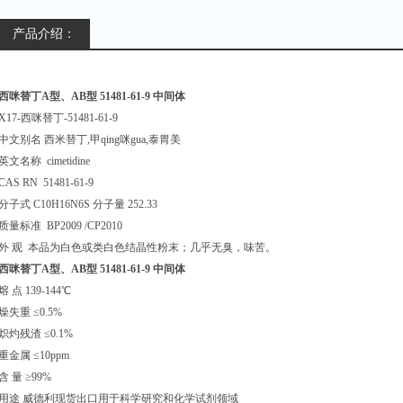
重金属 ≤10ppm
产品介绍：
含 量 ≥99%
西咪替丁A型、AB型 可提供样品 5
西咪替丁A型、AB型 51481-61-9 中间体
X17-西咪替丁-51481-61-9
中文别名 西米替丁,甲qing咪gua,泰胃美
英文名称 cimetidine
CAS RN 51481-61-9
分子式 C10H16N6S 分子量 252.33
质量标准 BP2009 /CP2010
外 观 本品为白色或类白色结晶性粉末；几乎无臭，味苦。
西咪替丁A型、AB型 51481-61-9 中间体
熔 点 139-144℃
燥失重 ≤0.5%
炽灼残渣 ≤0.1%
重金属 ≤10ppm
含 量 ≥99%
用途 威德利现货出口用于科学研究和化学试剂领域