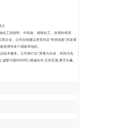
简介
物化工原材料、中间体、精细化工、农用科研原
营企业。公司自创建以来坚持走“科技创新"的发展
中南美洲等多个国家和地区。
品技术服务。公司奉行以“质量为生命，科技为先
念,诚挚与国内外同仁精诚合作,互利互惠,携手共赢。