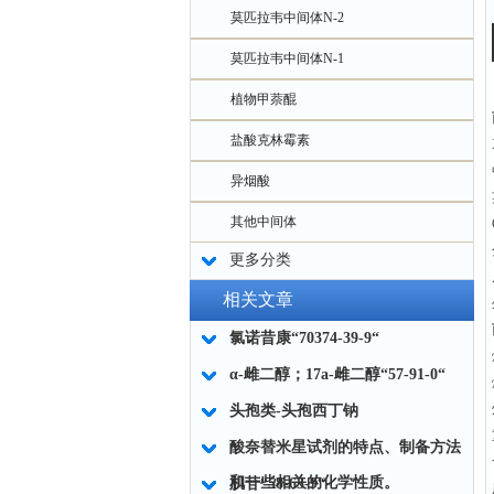
莫匹拉韦中间体N-2
莫匹拉韦中间体N-1
植物甲萘醌
盐酸克林霉素
异烟酸
其他中间体
更多分类
相关文章
氯诺昔康“70374-39-9“
α-雌二醇；17a-雌二醇“57-91-0“
头孢类-头孢西丁钠
酸奈替米星试剂的特点、制备方法
和一些相关的化学性质。
肌苷“58-63-9“