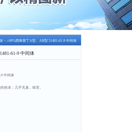
体
> ≥99%西咪替丁A型、AB型 51481-61-9 中间体
81-61-9 中间体
-9 中间体
晶性粉末；几乎无臭，味苦。