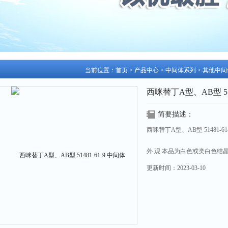
当前位置：
首页
>
产品中心
>
中间体系列
>
其他中间
西咪替丁A型、AB型 514
简要描述：
西咪替丁A型、AB型 51481-61
外 观 本品为白色或类白色结
更新时间：
2023-03-10
熔 点 139-144℃
燥失重 ≤0.5%
炽灼残渣 ≤0.1%