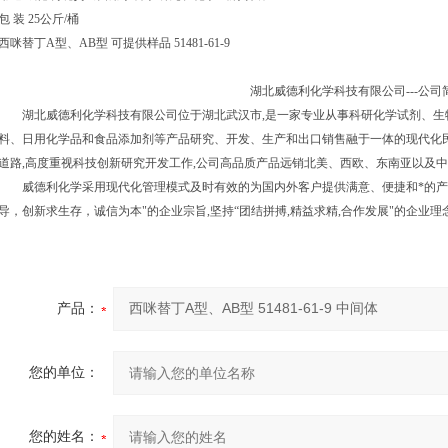
包 装 25公斤/桶
西咪替丁A型、AB型 可提供样品 51481-61-9
湖北威德利化学科技有限公司---公司
湖北威德利化学科技有限公司位于湖北武汉市,是一家专业从事科研化学试剂、生
料、日用化学品和食品添加剂等产品研究、开发、生产和出口销售融于一体的现代化民
道路,高度重视科技创新研究开发工作,公司高品质产品远销北美、西欧、东南亚以及
威德利化学采用现代化管理模式及时有效的为国内外客户提供满意、便捷和*的产
导，创新求生存，诚信为本"的企业宗旨,坚持“团结拼搏,精益求精,合作发展"的企业理
产品：
您的单位：
您的姓名：