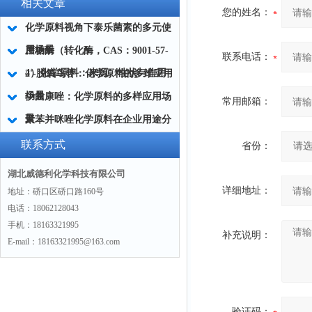
相关文章
您的姓名：
化学原料视角下泰乐菌素的多元使
用场景
蔗糖酶（转化酶，CAS：9001-57-
联系电话：
4）化学原料：来源、性状与作用
2'-脱氧鸟苷：化学原料的多维应用
场景
伊曲康唑：化学原料的多样应用场
常用邮箱：
景
聚苯并咪唑化学原料在企业用途分
析
联系方式
省份：
湖北威德利化学科技有限公司
详细地址：
地址：硚口区硚口路160号
电话：18062128043
手机：18163321995
补充说明：
E-mail：18163321995@163.com
验证码：