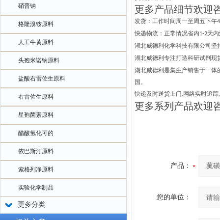
硝普钠
更多产品细节欢迎
发货：工作时间周一至周五下午
4
格隆溴铵原料
快递物流：正常情况省内
天内
1-2
人工牛黄原料
湖北威德利化学科技有限公司坚
湖北威德利专注打造科研试剂现
头孢米诺钠原料
湖北威德利是集生产销售于一体
盐酸右雷佐生原料
国
。
快递及时送货上门
网络实时追踪
,
,
右雷佐生原料
更多系列产品欢迎
星孢菌素原料
醋酸氢化可的
依巴斯汀原料
产品：
索格列净原料
实验化学制品
您的单位：
更多分类