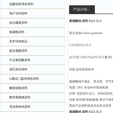
盐酸地那维林原料
产品介绍：
瑞卢戈利原料
薁磺酸钠 原料 6223-35-4
多拉菌素原料
氯菊酯原料
英文名称Sodium gualenate
美罗培南粗品
CAS号6223-35-4
敌虫菊酯原料
分子式C15H17NaO3S 分子量300.
牛去氧胆酸原料
瑞巴派特原料
外观 蓝色晶体粉末
α-酮戊二酸单钾盐原料
薁磺酸钠不稳定，受光照，空气
纯度 ≥98% 专业科学精准检测
酰嘧磺隆原料
作用 现货用于出口、科研试剂
酵母葡聚糖原料
包装 铝箔袋/纸板桶/瓶 遮光干
更多产品资料请咨询业务员张军
美洛西林钠原料
薁磺酸钠 原料 6223-35-4