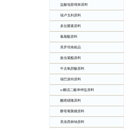
盐酸地那维林原料
瑞卢戈利原料
多拉菌素原料
氯菊酯原料
美罗培南粗品
敌虫菊酯原料
牛去氧胆酸原料
瑞巴派特原料
α-酮戊二酸单钾盐原料
酰嘧磺隆原料
酵母葡聚糖原料
美洛西林钠原料