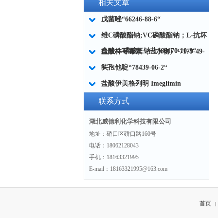
相关文章
戊菌唑“66246-88-6“
维C磷酸酯钠;VC磷酸酯钠；L-抗坏
血酸-2-磷酸三钠盐“66170-10-3“
盐酸林可霉素（一水物）“7179-49-
9“
头孢他啶“78439-06-2“
盐酸伊美格列明 Imeglimin
(hydrochloride)“775351-61-6“
联系方式
湖北威德利化学科技有限公司
地址：硚口区硚口路160号
电话：18062128043
手机：18163321995
E-mail：18163321995@163.com
首页
|