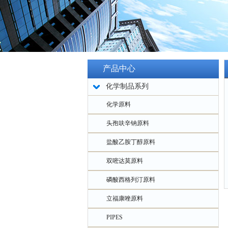
产品中心
化学制品系列
化学原料
头孢呋辛钠原料
盐酸乙胺丁醇原料
双嘧达莫原料
磷酸西格列汀原料
立福康唑原料
PIPES