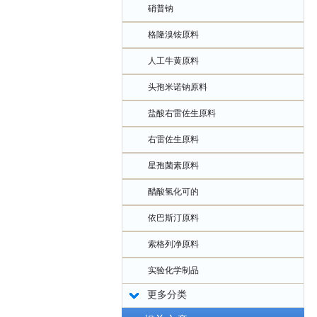
硝普钠
格隆溴铵原料
人工牛黄原料
头孢米诺钠原料
盐酸右雷佐生原料
右雷佐生原料
星孢菌素原料
醋酸氢化可的
依巴斯汀原料
索格列净原料
实验化学制品
更多分类