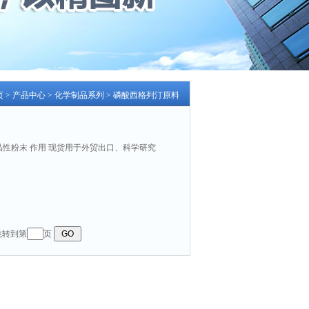
页
>
产品中心
>
化学制品系列
>
磷酸西格列汀原料
白色结晶性粉末 作用 现货用于外贸出口、科学研究
 跳转到第
页