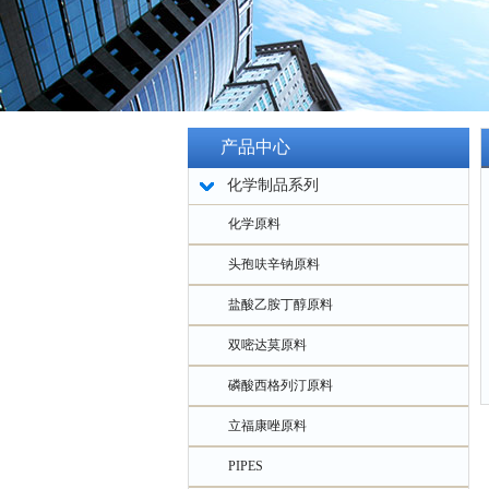
产品中心
化学制品系列
化学原料
头孢呋辛钠原料
盐酸乙胺丁醇原料
双嘧达莫原料
磷酸西格列汀原料
立福康唑原料
PIPES