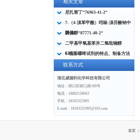
相关文章
尼扎替丁“76963-41-2“
7-（4-溴苯甲酰）吲哚-溴芬酸钠中
间体2
碘佛醇“87771-40-2“
二甲基甲氧基苯并二氢吡喃醇
83923-51-7
6-巯基嘌呤试剂的特点、制备方法
和一些相关的化学性质。
联系方式
湖北威德利化学科技有限公司
地址：硚口区硚口路160号
电话：18062128043
手机：18163321995
E-mail：18163321995@163.com
首页
|