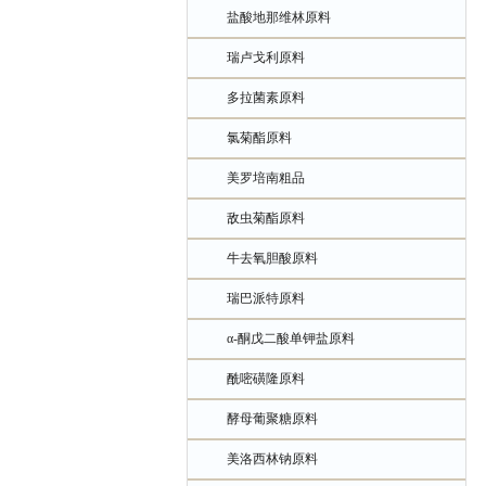
盐酸地那维林原料
瑞卢戈利原料
多拉菌素原料
氯菊酯原料
美罗培南粗品
敌虫菊酯原料
牛去氧胆酸原料
瑞巴派特原料
α-酮戊二酸单钾盐原料
酰嘧磺隆原料
酵母葡聚糖原料
美洛西林钠原料