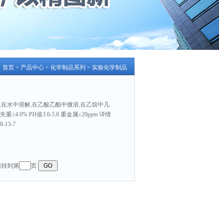
：
首页
>
产品中心
>
化学制品系列
>
实验化学制品
,在水中溶解,在乙酸乙酯中微溶,在乙烷中几
4.0% PH值3.0-5.0 重金属≤20ppm 详情
-13-7
 跳转到第
页