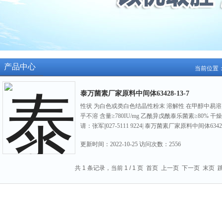
产品中心
当前位置
泰万菌素厂家原料中间体63428-13-7
性状 为白色或类白色结晶性粉末 溶解性 在甲醇中易溶
乎不溶 含量≥780IU/mg 乙酰异戊酰泰乐菌素≥80% 干燥失重≤
请：张军||027-5111 9224| 泰万菌素厂家原料中间体63428
更新时间：
2022-10-25
访问次数：
2556
共 1 条记录，当前 1 / 1 页 首页 上一页 下一页 末页