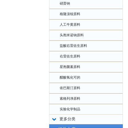
硝普钠
格隆溴铵原料
人工牛黄原料
头孢米诺钠原料
盐酸右雷佐生原料
右雷佐生原料
星孢菌素原料
醋酸氢化可的
依巴斯汀原料
索格列净原料
实验化学制品
更多分类