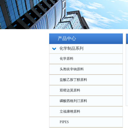
产品中心
化学制品系列
化学原料
头孢呋辛钠原料
盐酸乙胺丁醇原料
双嘧达莫原料
磷酸西格列汀原料
立福康唑原料
PIPES