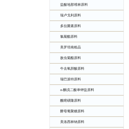
盐酸地那维林原料
瑞卢戈利原料
多拉菌素原料
氯菊酯原料
美罗培南粗品
敌虫菊酯原料
牛去氧胆酸原料
瑞巴派特原料
α-酮戊二酸单钾盐原料
酰嘧磺隆原料
酵母葡聚糖原料
美洛西林钠原料