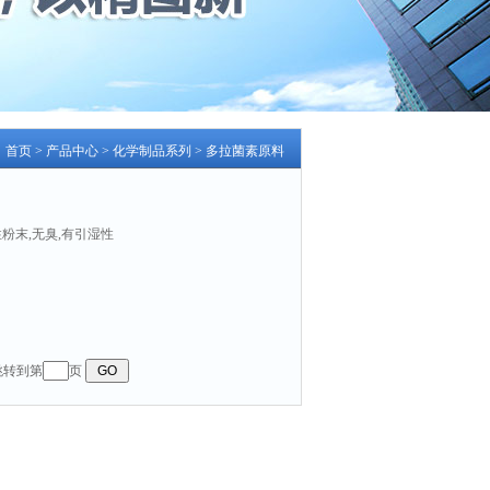
：
首页
>
产品中心
>
化学制品系列
>
多拉菌素原料
晶性粉末,无臭,有引湿性
 跳转到第
页