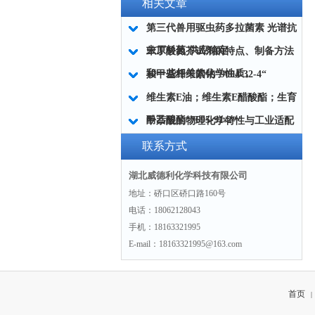
相关文章
第三代兽用驱虫药多拉菌素 光谱抗
虫原料药 供应稳定
苯丁酸氮芥试剂的特点、制备方法
和一些相关的化学性质。
羧甲基纤维素钠“9004-32-4“
维生素E油；维生素E醋酸酯；生育
酚乙酸酯“7695-91-2“
甲萘醌的物理化学特性与工业适配
性
联系方式
湖北威德利化学科技有限公司
地址：硚口区硚口路160号
电话：18062128043
手机：18163321995
E-mail：18163321995@163.com
首页
|