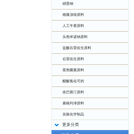
硝普钠
格隆溴铵原料
人工牛黄原料
头孢米诺钠原料
盐酸右雷佐生原料
右雷佐生原料
星孢菌素原料
醋酸氢化可的
依巴斯汀原料
索格列净原料
实验化学制品
更多分类