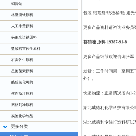
硝普钠
包装 铝箔袋/纸板桶/瓶 遮
格隆溴铵原料
人工牛黄原料
更多产品资料请咨询业务员
头孢米诺钠原料
替硝唑 原料 19387-91-8
盐酸右雷佐生原料
更多产品细节欢迎咨询张军
右雷佐生原料
星孢菌素原料
发货：工作时间周一至周五
外）。
醋酸氢化可的
快递物流：正常情况省内1-
依巴斯汀原料
索格列净原料
湖北威德利化学科技有限公司
实验化学制品
湖北威德利专注打造科研试
更多分类