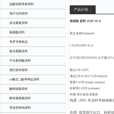
盐酸地那维林原料
产品介绍：
瑞卢戈利原料
替硝唑 原料 19387-91-8
多拉菌素原料
氯菊酯原料
英文名称Tinidazole
美罗培南粗品
CAS号19387-91-8
敌虫菊酯原料
分子式C8H13N3O4S 分子量247.2
牛去氧胆酸原料
瑞巴派特原料
熔点118-120?C
沸点528.4±30.0 °C(Predicted)
α-酮戊二酸单钾盐原料
密度1.4338 (rough estimate)
折射率1.6320 (estimate)
酰嘧磺隆原料
外观 米白色至淡黄色
酵母葡聚糖原料
纯度 ≥99% 专业科学精准检
美洛西林钠原料
作用 现货用于出口、科研