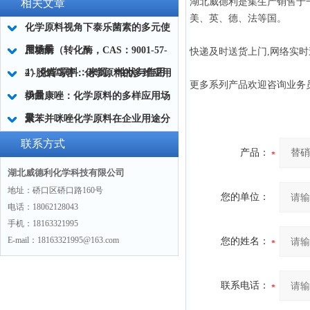
湖北威德利是集生产销售于
相关文章
美、英、德、法等国。
化学原料视角下泰乐菌素的多元使
用场景
蔗糖酶（转化酶，CAS：9001-57-
快递及时送货上门,网络实
4）化学原料：来源、性状与作用
2'-脱氧鸟苷：化学原料的多维应用
更多系列产品欢迎咨询业务
场景
伊曲康唑：化学原料的多样应用场
景
聚苯并咪唑化学原料在企业用途分
析
联系方式
产品：
湖北威德利化学科技有限公司
地址：硚口区硚口路160号
您的单位：
电话：18062128043
手机：18163321995
E-mail：18163321995@163.com
您的姓名：
联系电话：