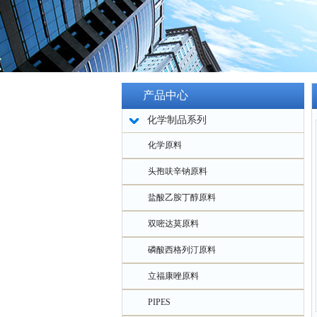
产品中心
化学制品系列
化学原料
头孢呋辛钠原料
盐酸乙胺丁醇原料
双嘧达莫原料
磷酸西格列汀原料
立福康唑原料
PIPES