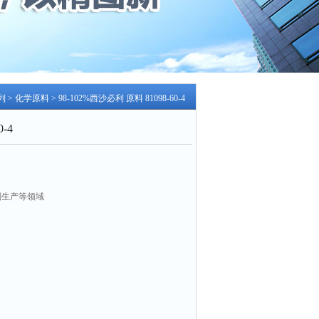
列
>
化学原料
> 98-102%西沙必利 原料 81098-60-4
-4
剂生产等领域