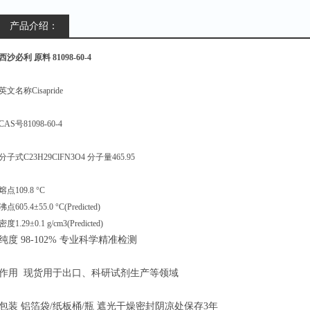
产品介绍：
西沙必利 原料 81098-60-4
英文名称Cisapride
CAS号81098-60-4
分子式C23H29ClFN3O4 分子量465.95
熔点109.8 °C
沸点605.4±55.0 °C(Predicted)
密度1.29±0.1 g/cm3(Predicted)
纯度 98-102% 专业科学精准检测
作用 现货用于出口、科研试剂生产等领域
包装 铝箔袋/纸板桶/瓶 遮光干燥密封阴凉处保存3年