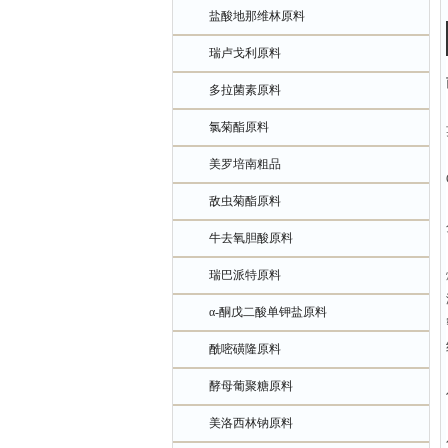
盐酸地那维林原料
瑞卢戈利原料
多拉菌素原料
氯菊酯原料
美罗培南粗品
敌虫菊酯原料
牛去氧胆酸原料
瑞巴派特原料
α-酮戊二酸单钾盐原料
酰嘧磺隆原料
酵母葡聚糖原料
美洛西林钠原料