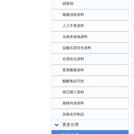
硝普钠
格隆溴铵原料
人工牛黄原料
头孢米诺钠原料
盐酸右雷佐生原料
右雷佐生原料
星孢菌素原料
醋酸氢化可的
依巴斯汀原料
索格列净原料
实验化学制品
更多分类