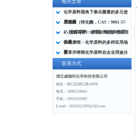
相关文章
化学原料视角下泰乐菌素的多元使
用场景
蔗糖酶（转化酶，CAS：9001-57-
4）化学原料：来源、性状与作用
2'-脱氧鸟苷：化学原料的多维应用
场景
伊曲康唑：化学原料的多样应用场
景
聚苯并咪唑化学原料在企业用途分
析
联系方式
湖北威德利化学科技有限公司
地址：硚口区硚口路160号
电话：18062128043
手机：18163321995
E-mail：18163321995@163.com