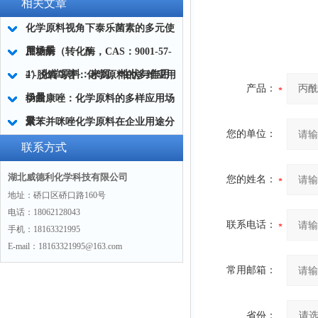
相关文章
化学原料视角下泰乐菌素的多元使
用场景
蔗糖酶（转化酶，CAS：9001-57-
4）化学原料：来源、性状与作用
2'-脱氧鸟苷：化学原料的多维应用
产品：
场景
伊曲康唑：化学原料的多样应用场
景
聚苯并咪唑化学原料在企业用途分
您的单位：
析
联系方式
湖北威德利化学科技有限公司
您的姓名：
地址：硚口区硚口路160号
电话：18062128043
联系电话：
手机：18163321995
E-mail：18163321995@163.com
常用邮箱：
省份：