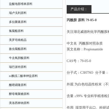
盐酸地那维林原料
产品介绍：
瑞卢戈利原料
丙酰胺 原料 79-05-0
多拉菌素原料
氯菊酯原料
关注湖北威德利化学丙酰胺
美罗培南粗品
中文名 丙酰胺对
敌虫菊酯原料
英文名称：Propionamide
牛去氧胆酸原料
CAS号：79-05-0
瑞巴派特原料
分子式：C3H7NO 分子量：7
α-酮戊二酸单钾盐原料
外观 为白色结晶性粉末（
酰嘧磺隆原料
酵母葡聚糖原料
含量 ≥99% 专业科学精准检
美洛西林钠原料
作用 现货用于出口、科研