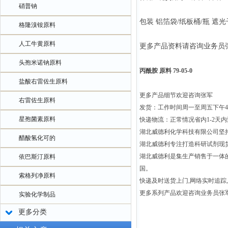
硝普钠
包装 铝箔袋/纸板桶/瓶 遮
格隆溴铵原料
人工牛黄原料
更多产品资料请咨询业务员
头孢米诺钠原料
丙酰胺 原料 79-05-0
盐酸右雷佐生原料
更多产品细节欢迎咨询张军
右雷佐生原料
发货：工作时间周一至周五下午
星孢菌素原料
快递物流：正常情况省内1-2天
湖北威德利化学科技有限公司坚持
醋酸氢化可的
湖北威德利专注打造科研试剂现
湖北威德利是集生产销售于一体
依巴斯汀原料
国。
索格列净原料
快递及时送货上门,网络实时追踪
更多系列产品欢迎咨询业务员张
实验化学制品
更多分类