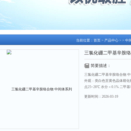
当前位置：
首页
>
产品中心
> >
中
三氯化硼二甲基辛胺络
简要描述：
三氯化硼二甲基辛胺络合物 
外观：类白色至黄色晶体熔化
点25~28℃ 水分＜0.1% 二甲基
检测
更新时间：
2026-03-19
作用 现货用于出口、科研试
包装 铝箔袋/纸板桶/瓶 遮光
更多产品资料请咨询业务员张