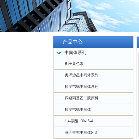
产品中心
中间体系列
栀子黄色素
奥泽沙星中间体系列
帕罗韦德中间体系列
四羟丙基乙二胺原料
帕罗韦德中间体
1,4-萘醌 130-15-4
莫匹拉韦中间体N-3