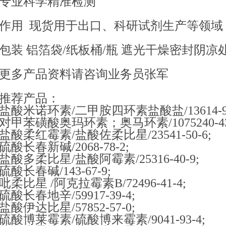
专业科学精准检测
作用 现货用于出口、科研试剂生产等领域
包装 铝箔袋/纸板桶/瓶 遮光干燥密封阴凉
更多产品资料请咨询业务员张军
推荐产品：
盐酸米诺环素/二甲胺四环素盐酸盐/13614-98
对甲苯磺酸奥玛环素；奥马环素/1075240-43
盐酸柔红霉素/盐酸佐柔比星/23541-50-6;
硫酸长春新碱/2068-78-2;
盐酸多柔比星/盐酸阿霉素/25316-40-9;
硫酸长春碱/143-67-9;
吡柔比星 /阿克拉霉素B/72496-41-4;
硫酸长春地辛/59917-39-4;
盐酸伊达比星/57852-57-0;
硫酸博莱霉素/硫酸博来霉素/9041-93-4;