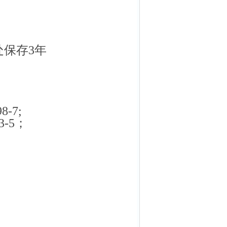
处保存3年
-7;
-5；