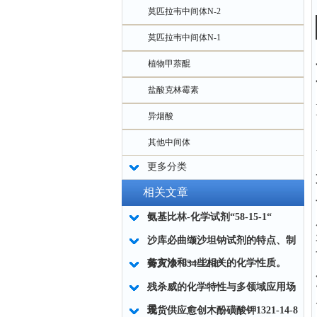
莫匹拉韦中间体N-2
莫匹拉韦中间体N-1
植物甲萘醌
盐酸克林霉素
异烟酸
其他中间体
更多分类
相关文章
氨基比林-化学试剂“58-15-1“
沙库必曲缬沙坦钠试剂的特点、制
备方法和一些相关的化学性质。
莠灭净“834-12-8“
残杀威的化学特性与多领域应用场
景
现货供应愈创木酚磺酸钾1321-14-8