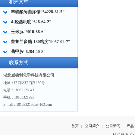
相关文章
苯磺酸阿曲库铵“64228-81-5“
4-羟基吡啶“626-64-2“
玉米朊“9010-66-6“
普鲁兰多糖-180粘度“9057-02-7“
葡甲胺“6284-40-8“
联系方式
湖北威德利化学科技有限公司
地址：硚口区硚口路160号
电话：18062128043
手机：18163321995
E-mail：18163321995@163.com
首页
公司简介
公司新闻
产品
|
|
|