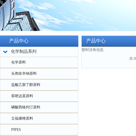
产品中心
产品中心
暂时没有信息
化学制品系列
共 
化学原料
头孢呋辛钠原料
盐酸乙胺丁醇原料
双嘧达莫原料
磷酸西格列汀原料
立福康唑原料
PIPES