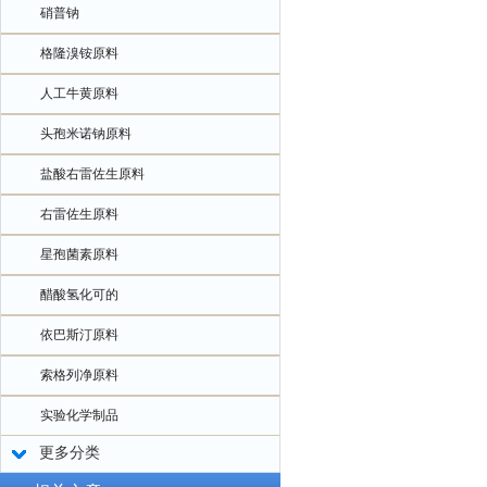
硝普钠
格隆溴铵原料
人工牛黄原料
头孢米诺钠原料
盐酸右雷佐生原料
右雷佐生原料
星孢菌素原料
醋酸氢化可的
依巴斯汀原料
索格列净原料
实验化学制品
更多分类