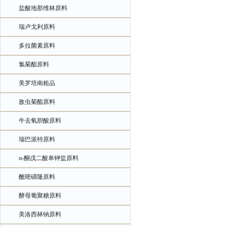
盐酸地那维林原料
瑞卢戈利原料
多拉菌素原料
氯菊酯原料
美罗培南粗品
敌虫菊酯原料
牛去氧胆酸原料
瑞巴派特原料
α-酮戊二酸单钾盐原料
酰嘧磺隆原料
酵母葡聚糖原料
美洛西林钠原料