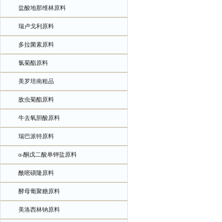
盐酸地那维林原料
瑞卢戈利原料
多拉菌素原料
氯菊酯原料
美罗培南粗品
敌虫菊酯原料
牛去氧胆酸原料
瑞巴派特原料
α-酮戊二酸单钾盐原料
酰嘧磺隆原料
酵母葡聚糖原料
美洛西林钠原料