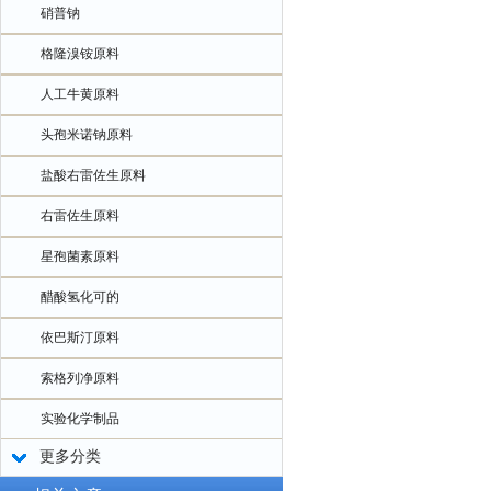
硝普钠
格隆溴铵原料
人工牛黄原料
头孢米诺钠原料
盐酸右雷佐生原料
右雷佐生原料
星孢菌素原料
醋酸氢化可的
依巴斯汀原料
索格列净原料
实验化学制品
更多分类