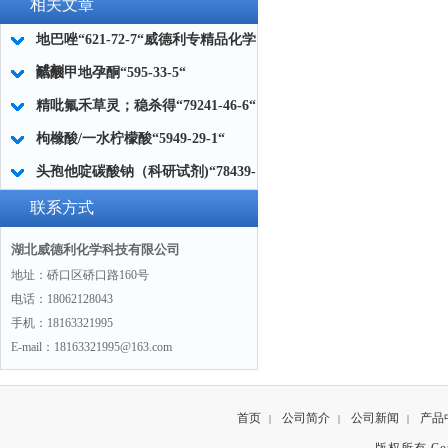
相关文章
地巴唑“621-72-7“威德利专精品化学
试剂
醋酸甲地孕酮“595-33-5“
精吡氟禾草灵；稳杀得“79241-46-6“
枸橼酸/一水柠檬酸“5949-29-1“
头孢他啶碳酸钠（科研试剂)“78439-
06-2“
联系方式
湖北威德利化学科技有限公司
地址：硚口区硚口路160号
电话：18062128043
手机：18163321995
E-mail：18163321995@163.com
首页
公司简介
公司新闻
产品
|
|
|