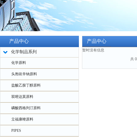
产品中心
产品中心
暂时没有信息
化学制品系列
共 
化学原料
头孢呋辛钠原料
盐酸乙胺丁醇原料
双嘧达莫原料
磷酸西格列汀原料
立福康唑原料
PIPES