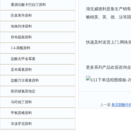
重酒石酸卡巴拉汀原料
湖北威德利是集生产销售
匹莫苯丹原料
畅销美、英、德、法等国
埃格列净原料
舒布硫胺原料
快递及时送货上门,网络
1,4-萘醌原料
盐酸去甲金霉素
更多系列产品欢迎咨询业
妥布霉素原料
盐酸万古霉素原料
医药级氯雷他定
乌司他丁原料
上一篇
奥贝胆酸中间体 
甲氧普烯原料
非泼罗尼原料