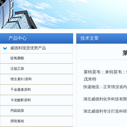
产品中心
技术文章
威德利现货优势产品
莱
啶氧菌酯
泛硫乙胺
莱特莫韦；来特莫韦；
戊米特
维生素K1原料
快递物流：正常情况省内
千金藤素原料
湖北威德利化学科技有限
卡龙酸酐原料
丙硫硫胺
湖北威德利专注打造科研
西吡氯铵