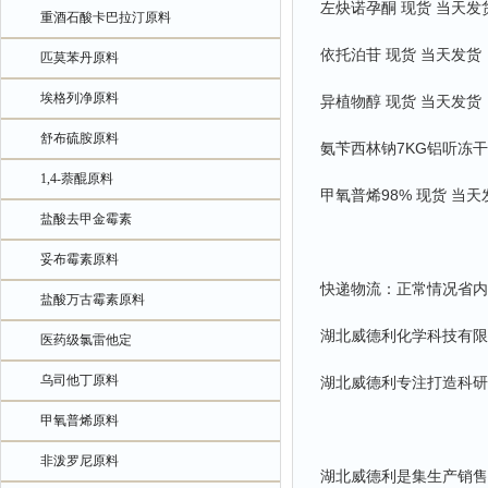
左炔诺孕酮 现货 当天发
重酒石酸卡巴拉汀原料
依托泊苷 现货 当天发货
匹莫苯丹原料
埃格列净原料
异植物醇 现货 当天发货
舒布硫胺原料
氨苄西林钠7KG铝听冻干
1,4-萘醌原料
甲氧普烯98% 现货 当天
盐酸去甲金霉素
妥布霉素原料
快递物流：正常情况省内
盐酸万古霉素原料
湖北威德利化学科技有限
医药级氯雷他定
乌司他丁原料
湖北威德利专注打造科研
甲氧普烯原料
非泼罗尼原料
湖北威德利是集生产销售