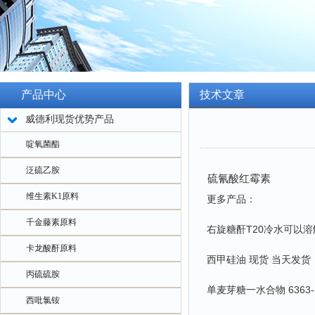
产品中心
技术文章
威德利现货优势产品
啶氧菌酯
泛硫乙胺
硫氰酸红霉素
维生素K1原料
更多产品：
千金藤素原料
右旋糖酐T20冷水可以溶
卡龙酸酐原料
西甲硅油 现货 当天发货
丙硫硫胺
单麦芽糖一水合物 6363-
西吡氯铵