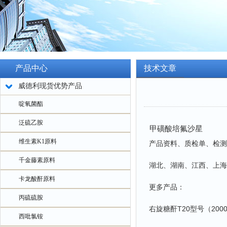
产品中心
技术文章
威德利现货优势产品
啶氧菌酯
泛硫乙胺
甲磺酸培氟沙星
维生素K1原料
产品资料、质检单、检测
千金藤素原料
湖北、湖南、江西、上海
卡龙酸酐原料
更多产品：
丙硫硫胺
右旋糖酐T20型号（20
西吡氯铵