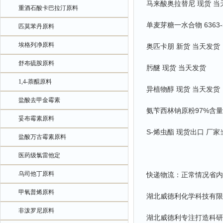
马来酸奥拉替尼 现货 当
重酒石酸卡巴拉汀原料
单麦芽糖一水合物 6363-
匹莫苯丹原料
埃格列净原料
奥匹卡朋 新货 当天发货
舒布硫胺原料
肟醚 现货 当天发货
1,4-萘醌原料
异植物醇 现货 当天发货
盐酸去甲金霉素
氨苄西林钠原粉97%含量
妥布霉素原料
S-烯虫酯 现货出口 厂
盐酸万古霉素原料
医药级氯雷他定
乌司他丁原料
快递物流：正常情况省内
甲氧普烯原料
湖北威德利化学科技有限
非泼罗尼原料
湖北威德利专注打造科研