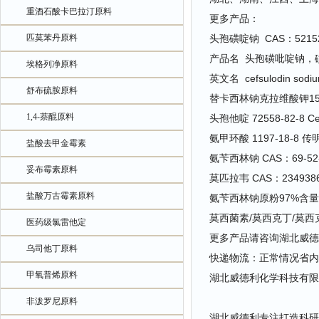
重酒石酸卡巴拉汀原料
更多产品：
匹莫苯丹原料
头孢磺啶钠 CAS：52152
产品名 头孢磺吡啶钠，
埃格列净原料
英文名 cefsulodin sodium
舒布硫胺原料
替卡西林钠克拉维酸钾15:
1,4-萘醌原料
头孢他啶 72558-82-8 C
氨甲环酸 1197-18-8 传
盐酸去甲金霉素
氨苄西林钠 CAS：69-52-3
妥布霉素原料
莫匹拉韦 CAS：234938
盐酸万古霉素原料
氨苄西林钠原粉97%含量
莫西菌素/莫西克丁/莫西克汀 
医药级氯雷他定
更多产品请咨询湖北威德
乌司他丁原料
快递物流：正常情况省内
甲氧普烯原料
湖北威德利化学科技有限
非泼罗尼原料
湖北威德利专注打造科研