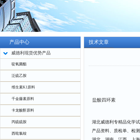
产品中心
技术文章
威德利现货优势产品
啶氧菌酯
泛硫乙胺
维生素K1原料
千金藤素原料
盐酸四环素
卡龙酸酐原料
湖北威德利专精品化学试
丙硫硫胺
产品资料、质检单、检测
西吡氯铵
湖北、湖南、江西、上海