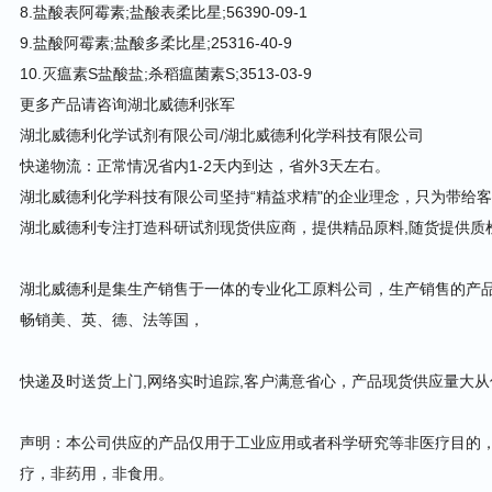
8.盐酸表阿霉素;盐酸表柔比星;56390-09-1
9.盐酸阿霉素;盐酸多柔比星;25316-40-9
10.灭瘟素S盐酸盐;杀稻瘟菌素S;3513-03-9
更多产品请咨询湖北威德利张军
湖北威德利化学试剂有限公司/湖北威德利化学科技有限公司
快递物流：正常情况省内1-2天内到达，省外3天左右。
湖北威德利化学科技有限公司坚持“精益求精"的企业理念，只为带给客
湖北威德利专注打造科研试剂现货供应商，提供精品原料,随货提供质
湖北威德利是集生产销售于一体的专业化工原料公司，生产销售的产
畅销美、英、德、法等国，
快递及时送货上门,网络实时追踪,客户满意省心，产品现货供应量大
声明：本公司供应的产品仅用于工业应用或者科学研究等非医疗目的
疗，非药用，非食用。