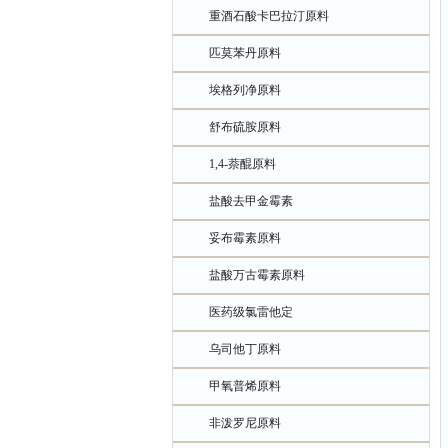
重酒石酸卡巴拉汀原料
匹莫苯丹原料
埃格列净原料
舒布硫胺原料
1,4-萘醌原料
盐酸去甲金霉素
妥布霉素原料
盐酸万古霉素原料
医药级氯雷他定
乌司他丁原料
甲氧普烯原料
非泼罗尼原料