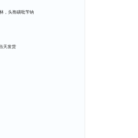
林，头孢磺吡苄钠
货 当天发货