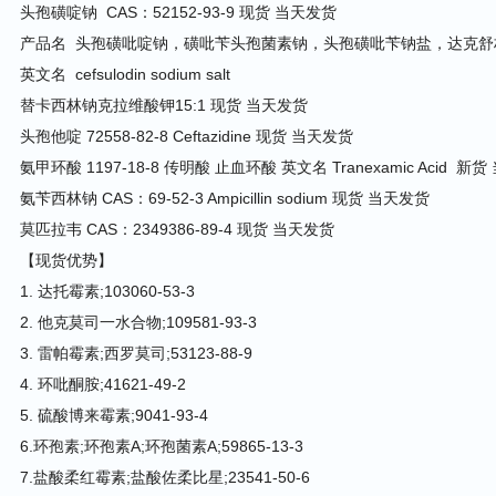
头孢磺啶钠 CAS：52152-93-9 现货 当天发货
产品名 头孢磺吡啶钠，磺吡苄头孢菌素钠，头孢磺吡苄钠盐，达克舒
英文名 cefsulodin sodium salt
替卡西林钠克拉维酸钾15:1 现货 当天发货
头孢他啶 72558-82-8 Ceftazidine 现货 当天发货
氨甲环酸 1197-18-8 传明酸 止血环酸 英文名 Tranexamic Acid 新
氨苄西林钠 CAS：69-52-3 Ampicillin sodium 现货 当天发货
莫匹拉韦 CAS：2349386-89-4 现货 当天发货
【现货优势】
1. 达托霉素;103060-53-3
2. 他克莫司一水合物;109581-93-3
3. 雷帕霉素;西罗莫司;53123-88-9
4. 环吡酮胺;41621-49-2
5. 硫酸博来霉素;9041-93-4
6.环孢素;环孢素A;环孢菌素A;59865-13-3
7.盐酸柔红霉素;盐酸佐柔比星;23541-50-6