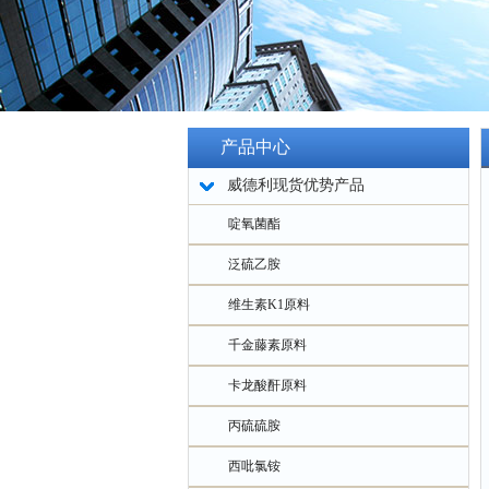
产品中心
威德利现货优势产品
啶氧菌酯
泛硫乙胺
维生素K1原料
千金藤素原料
卡龙酸酐原料
丙硫硫胺
西吡氯铵