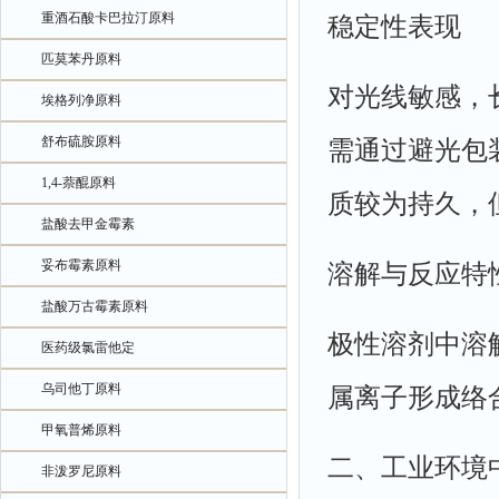
重酒石酸卡巴拉汀原料
稳定性表现
匹莫苯丹原料
对光线敏感，
埃格列净原料
舒布硫胺原料
需通过避光包
1,4-萘醌原料
质较为持久，
盐酸去甲金霉素
妥布霉素原料
溶解与反应特
盐酸万古霉素原料
极性溶剂中溶
医药级氯雷他定
乌司他丁原料
属离子形成络
甲氧普烯原料
二、工业环境
非泼罗尼原料