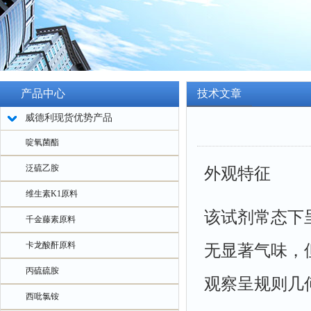
产品中心
技术文章
威德利现货优势产品
啶氧菌酯
泛硫乙胺
外观特征
维生素K1原料
该试剂常态下
千金藤素原料
卡龙酸酐原料
无显著气味，
丙硫硫胺
观察呈规则几
西吡氯铵