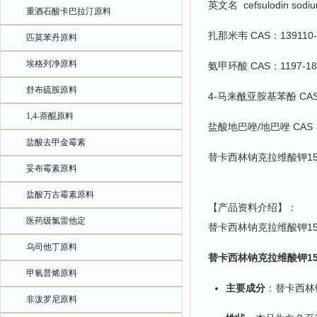
英文名 cefsulodin sodium
重酒石酸卡巴拉汀原料
扎那米韦 CAS：139110-80
匹莫苯丹原料
埃格列净原料
氨甲环酸 CAS：1197-18
舒布硫胺原料
4-马来酰亚胺基苯酚 CAS
1,4-萘醌原料
盐酸地巴唑/地巴唑 CAS：
盐酸去甲金霉素
替卡西林钠克拉维酸钾15
妥布霉素原料
盐酸万古霉素原料
【产品资料介绍】：
医药级氯雷他定
替卡西林钠克拉维酸钾15
乌司他丁原料
替卡西林钠克拉维酸钾15
甲氧普烯原料
主要成分
‌：替卡西林
非泼罗尼原料