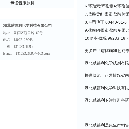
氯诺昔康原料
6.环孢素;环孢素A;环孢菌素A
联系方式
7.盐酸柔红霉素;盐酸佐柔比星
8.乌司他丁;80449-31-6
湖北威德利化学科技有限公司
9.盐酸阿霉素;盐酸多柔比星;
地址：硚口区硚口路160号
10.阿托伐醌;95233-18-4
电话：18062128043
手机：18163321995
更多产品请咨询湖北威德
E-mail：18163321995@163.com
湖北威德利化学试剂有限
快递物流：正常情况省内
湖北威德利化学科技有限
湖北威德利专注打造科研
湖北威德利是集生产销售