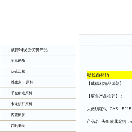
产品中心
公司新闻
威德利现货优势产品
啶氧菌酯
泛硫乙胺
哌拉西林钠
维生素K1原料
【威德利精品试剂】
千金藤素原料
【更多产品推荐】：
卡龙酸酐原料
头孢磺啶钠 CAS：52152
丙硫硫胺
产品名 头孢磺吡啶钠，
西吡氯铵