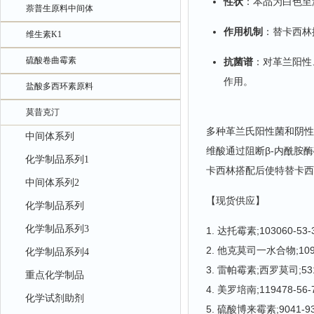
性状
‌：本品为白色
萘普生原料中间体
作用机制
‌：替卡西
维生素K1
硫酸卷曲霉素
抗菌谱
‌：对革兰阳
作用。
盐酸多西环素原料
莫昔克汀
多种革兰氏阳性菌和阴性
中间体系列
维酸通过阻断β-内酰胺
化学制品系列1
卡西林搭配后使特替卡西
中间体系列2
【现货供应】
化学制品系列
化学制品系列3
1. 达托霉素;103060-53-
2. 他克莫司一水合物;1095
化学制品系列4
3. 雷帕霉素;西罗莫司;531
重点化学制品
4. 美罗培南;119478-56-
化学试剂助剂
5. 硫酸博来霉素;9041-93