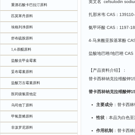
英文名 cefsulodin sodium
重酒石酸卡巴拉汀原料
扎那米韦 CAS：139110-80
匹莫苯丹原料
埃格列净原料
氨甲环酸 CAS：1197-18
舒布硫胺原料
4-马来酰亚胺基苯酚 CAS
1,4-萘醌原料
盐酸地巴唑/地巴唑 CAS：
盐酸去甲金霉素
【产品资料介绍】：
妥布霉素原料
替卡西林钠克拉维酸钾15
盐酸万古霉素原料
替卡西林钠克拉维酸钾15
医药级氯雷他定
主要成分
‌：替卡西林
乌司他丁原料
甲氧普烯原料
性状
‌：本品为白色
非泼罗尼原料
作用机制
‌：替卡西