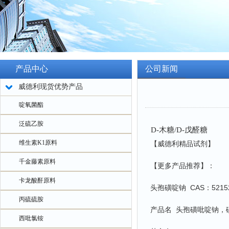
产品中心
公司新闻
威德利现货优势产品
啶氧菌酯
泛硫乙胺
D-木糖/D-戊醛糖
维生素K1原料
【威德利精品试剂】
千金藤素原料
【更多产品推荐】：
卡龙酸酐原料
头孢磺啶钠 CAS：52152
丙硫硫胺
产品名 头孢磺吡啶钠，
西吡氯铵