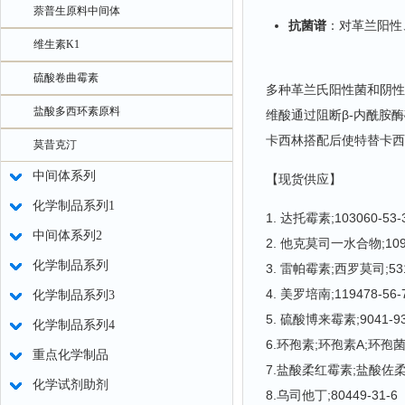
萘普生原料中间体
抗菌谱
‌：对革兰阳
维生素K1
硫酸卷曲霉素
多种革兰氏阳性菌和阴性
盐酸多西环素原料
维酸通过阻断β-内酰胺
卡西林搭配后使特替卡西
莫昔克汀
中间体系列
【现货供应】
化学制品系列1
1. 达托霉素;103060-53-
中间体系列2
2. 他克莫司一水合物;1095
化学制品系列
3. 雷帕霉素;西罗莫司;531
4. 美罗培南;119478-56-
化学制品系列3
5. 硫酸博来霉素;9041-93
化学制品系列4
6.环孢素;环孢素A;环孢菌素A
重点化学制品
7.盐酸柔红霉素;盐酸佐柔比星
化学试剂助剂
8.乌司他丁;80449-31-6