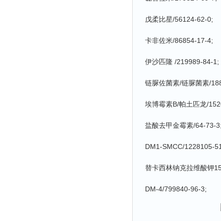
戊柔比星/56124-62-0;
卡非佐米/86854-17-4;
伊沙匹隆 /219989-84-1;
链脲佐菌素/链脲菌素/1888
埃博霉素B/帕土匹龙/15204
盐酸去甲金霉素/64-73-3
DM1-SMCC/1228105-51
替卡西林钠克拉维酸钾15:1/1
DM-4/799840-96-3;