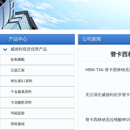
产品中心
公司新闻
威德利现货优势产品
替卡西
啶氧菌酯
HBW-T66-替卡西林钠克
泛硫乙胺
维生素K1原料
千金藤素原料
关注湖北威德利化学替卡
卡龙酸酐原料
丙硫硫胺
替卡西林钠克拉维酸钾15:
西吡氯铵