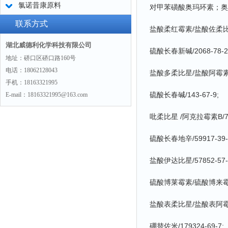
氯诺昔康原料
对甲苯磺酸奥玛环素；奥马环素
联系方式
盐酸柔红霉素/盐酸佐柔比星/2
湖北威德利化学科技有限公司
硫酸长春新碱/2068-78-2
地址：硚口区硚口路160号
电话：18062128043
盐酸多柔比星/盐酸阿霉素/25
手机：18163321995
硫酸长春碱/143-67-9;
E-mail：18163321995@163.com
吡柔比星 /阿克拉霉素B/724
硫酸长春地辛/59917-39-
盐酸伊达比星/57852-57-
硫酸博莱霉素/硫酸博来霉素/9
盐酸表柔比星/盐酸表阿霉素/5
硼替佐米/179324-69-7;