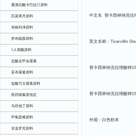
重酒石酸卡巴拉汀原料
中文名 替卡西林钠
匹莫苯丹原料
埃格列净原料
舒布硫胺原料
英文名称：Ticarcillin Diso
1,4-萘醌原料
盐酸去甲金霉素
替卡西林钠克拉维酸钾15
妥布霉素原料
盐酸万古霉素原料
替卡西林钠克拉维酸钾15
医药级氯雷他定
乌司他丁原料
甲氧普烯原料
外观：白色粉末
非泼罗尼原料